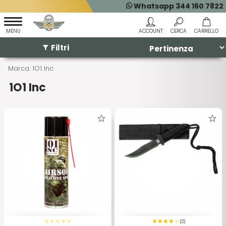
Whatsapp 344 160 7822
Filtri
Marca: 1O1 Inc
1O1 Inc
(2)