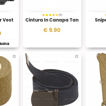
(11)
r Vest
Cintura In Canapa Tan
Snip
€
9.90
0
bilità