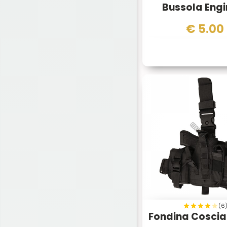
Bussola Engi
Guarder
(5)
€
5.00
ICS
(10)
JS Tactical
(1)
King Arms
(6)
Konus
(1)
Kubotan
(2)
Leatherman
(5)
LED LENSER
(1)
Madbull
(1)
Marui
(1)
Mechanix
(7)
Midland
(13)
(6
MIL-TEC
(48)
Fondina Coscia