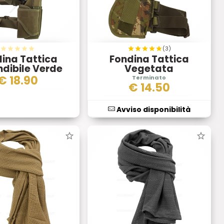
(3)
ina Tattica
Fondina Tattica
dibile Verde
Vegetata
€
18.90
€
14.50
Avviso disponibilità