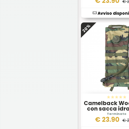
€
23.90
€ 
WILDO
(4)
Avviso disponi
20%
Camelback Wo
con sacca idr
€
23.90
€ 