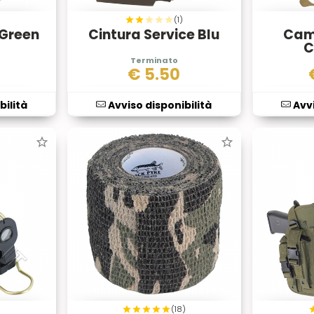
)
(1)
 Green
Cintura Service Blu
Cam
C
€
5.50
bilità
Avviso disponibilità
Avvi
)
(18)