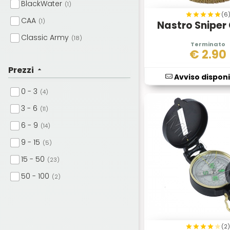
BlackWater
(1)
(6
CAA
(1)
Nastro Sniper
Classic Army
(18)
€
2.90
Cold Steel
(9)
Prezzi
Cybergun
(2)
Avviso disponi
Defcon5
(54)
0 - 3
(4)
Denix
(18)
3 - 6
(11)
Element
(13)
6 - 9
(14)
Favour
(1)
9 - 15
(5)
Fosco
(22)
15 - 50
(23)
FOX
(14)
50 - 100
(2)
G&G
(8)
Gamo
(10)
Gerber
(11)
(2