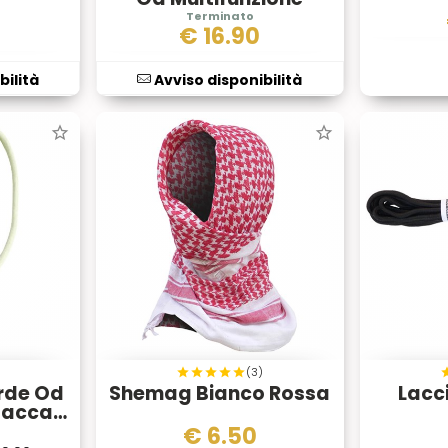
€
16.90
bilità
Avviso disponibilità
(3)
rde Od
Shemag Bianco Rossa
Lacc
Sacca
e
€
6.50