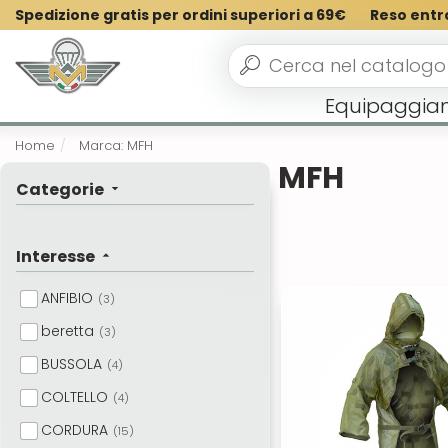
Spedizione gratis per ordini superiori a 69€
Reso entr
Equipaggia
Home
Marca: MFH
MFH
Categorie
Interesse
ANFIBIO
(3)
beretta
(3)
BUSSOLA
(4)
COLTELLO
(4)
CORDURA
(15)