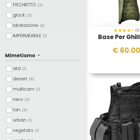
FISCHIETTO
(2)
glock
(3)
Idratazione
(4)
(1)
IMPERMEABILE
Base Per Ghill
(1)
MACHETE
(1)
€
60.0
Mimetismo
MANIGLIA
(1)
MULTIUSO
(1)
atd
(1)
PISTOLA
(2)
desert
(8)
SNIPER
(4)
multicam
(1)
Sopravvivenza
(5)
nero
(11)
tan
(3)
urban
(1)
vegetato
(1)