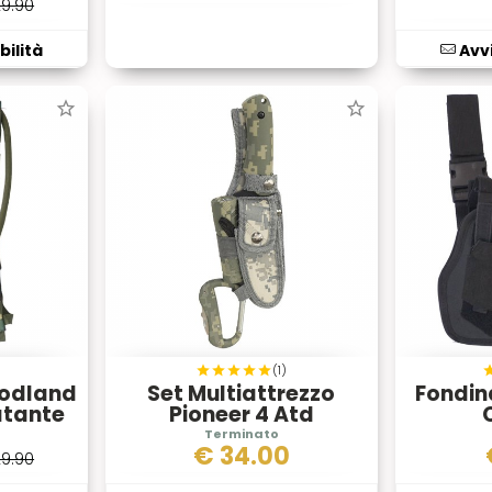
29.90
bilità
Avvi
(1)
odland
Set Multiattrezzo
Fondin
atante
Pioneer 4 Atd
€
34.00
29.90