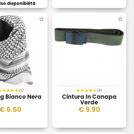
so disponibilità
(3)
(9)
g Bianco Nera
Cintura In Canapa
Verde
€
6.50
€
9.90