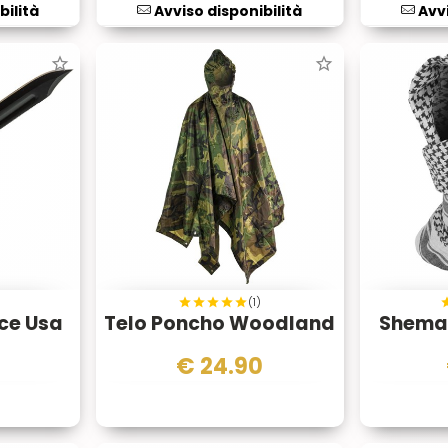
bilità
Avviso disponibilità
Avvi
(1)
rce Usa
Telo Poncho Woodland
Shema
0
€
24.90