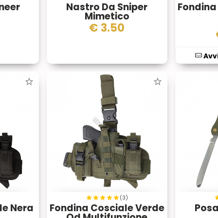
neer
Nastro Da Sniper
Fondina
Mimetico
€
3.50
Avvi
)
(3)
le Nera
Fondina Cosciale Verde
Posa
Od Multifunzione