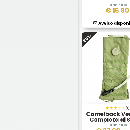
Modify
(1)
€
16.90
Morakniv
(1)
Nite Ize
(7)
Avviso disponi
Radar
(5)
20%
Royal
(18)
RUI
(4)
Sluban
(27)
SOGfari
(4)
SWISS ARMS
(1)
Systema
(3)
Umarex
(5)
United Cutlery
(3)
(1)
Camelback Ve
Victorinox
(4)
Completa di 
Idratant
Virginia
(13)