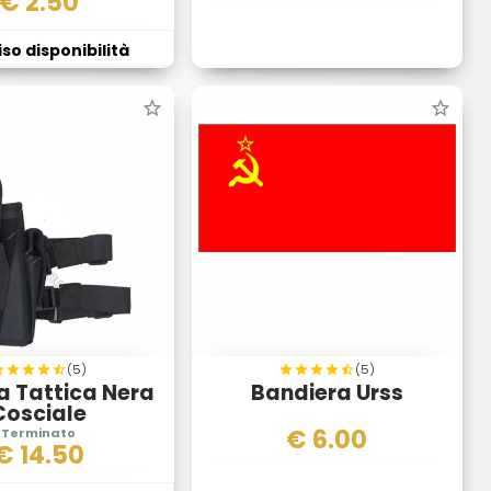
€
2.50
so disponibilità
(5)
(5)
a Tattica Nera
Bandiera Urss
Cosciale
€
6.00
€
14.50