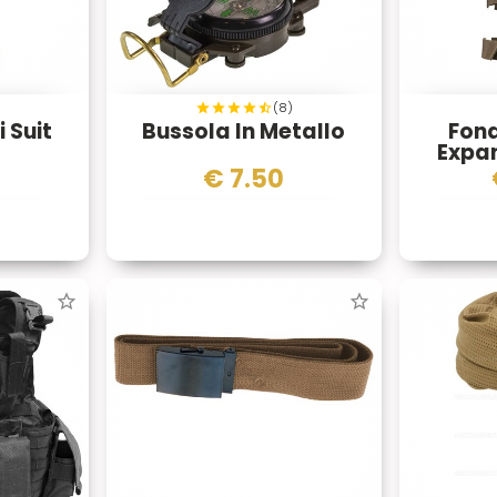
(8)
i Suit
Bussola In Metallo
Fond
Expan
0
€
7.50