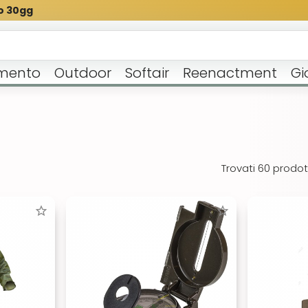
o 30gg
mento
Outdoor
Softair
Reenactment
Gi
Trovati 60 prodott