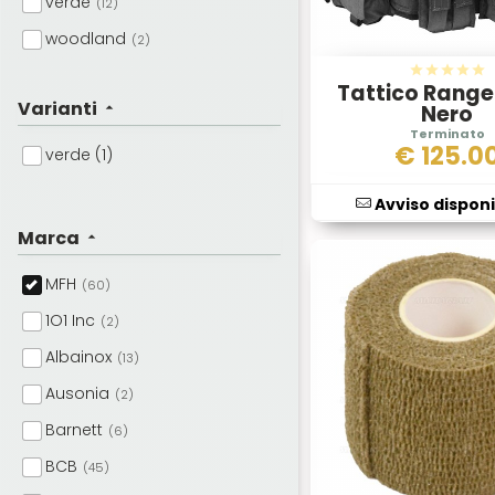
verde
(12)
woodland
(2)
Tattico Range
Varianti
Nero
€
125.0
verde (1)
Avviso disponi
Marca
MFH
(60)
1O1 Inc
(2)
Albainox
(13)
Ausonia
(2)
Barnett
(6)
BCB
(45)