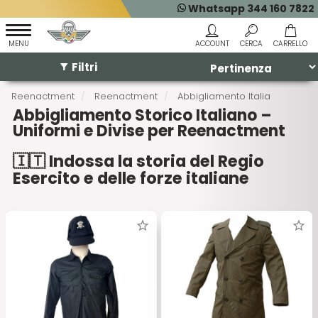
Whatsapp 344 160 7822
Filtri
Reenactment
Reenactment
Abbigliamento Italia
Abbigliamento Storico Italiano –
Uniformi e Divise per Reenactment
🇮🇹 Indossa la storia del Regio
Esercito e delle forze italiane
Su Militaria.it trovi una selezione accurata di
abbigliamento militare italiano storico
per
reenactment, ispirata alle principali formazioni armate
italiane del XX secolo. Uniformi del
Regio Esercito, RSI,
Alpini, Carabinieri e truppe coloniali
riprodotte o
originali per rievocazioni, collezionismo e teatro.
🧵 Uniformi d’epoca: WW1, WW2, RSI