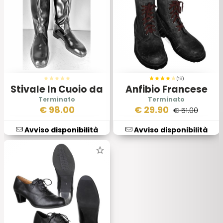
(19)
Stivale In Cuoio da
Anfibio Francese
Ufficiale Esercito
Nero
€
98.00
€
29.90
€ 51.00
Tedesco Orientale
NVA
Avviso disponibilità
Avviso disponibilità