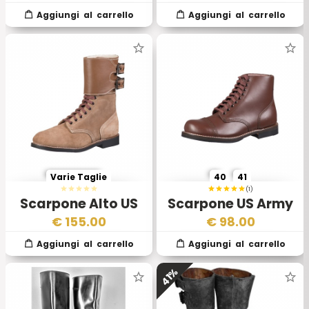
Varie Taglie
40
41
(1)
Scarpone Alto US
Scarpone US Army
Army Service Shoe
Service Shoe Type 3
€
155.00
€
98.00
Type 2
41%