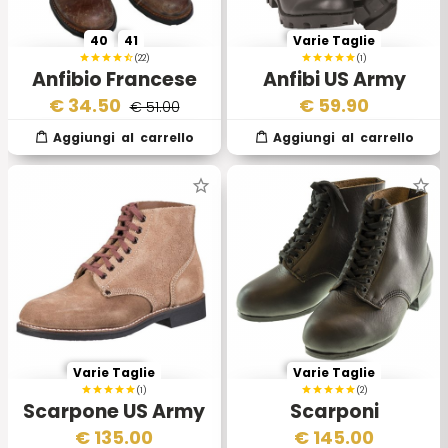
40
41
Varie Taglie
(22)
(1)
Anfibio Francese
Anfibi US Army
Marrone
Jungle Boots
€
34.50
€
59.90
€ 51.00
Varie Taglie
Varie Taglie
(1)
(2)
Scarpone US Army
Scarponi
Service Shoe Type 2
Wehrmacht M43
€
135.00
€
145.00