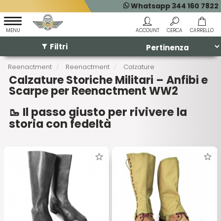
Whatsapp 344 160 7822
Filtri
Reenactment
Reenactment
Calzature
Calzature Storiche Militari – Anfibi e
Scarpe per Reenactment WW2
🥾 Il passo giusto per rivivere la
storia con fedeltà
Su Militaria.it trovi una selezione esclusiva di
calzature
storiche militari originali e repliche fedeli
per
completare il tuo equipaggiamento da reenactor. Anfibi,
scarponi, stivaletti e scarpe d’epoca usati dai principali
eserciti della Seconda Guerra Mondiale e oltre, ideali per
rievocazioni, collezione o teatro storico.
🪖 Scarponi e anfibi da diversi fronti