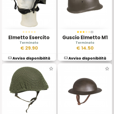
(1)
Elmetto Esercito
Guscio Elmetto M1
Inglese GSMK6
Esercito Tedesco
€
29.90
€
14.50
con Calotta
Avviso disponibilità
Avviso disponibilità