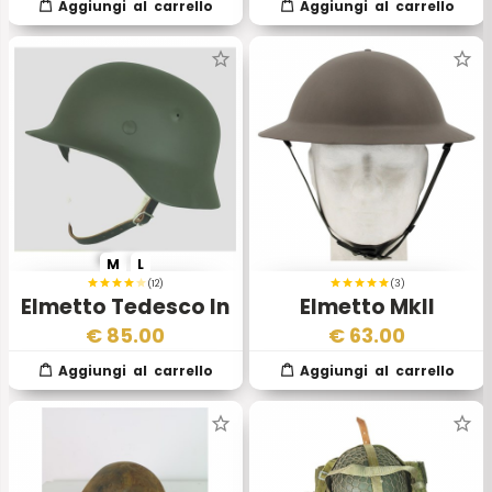
M
L
(12)
(3)
Elmetto Tedesco In
Elmetto MkII
Acciaio
Esercito Inglese
€
85.00
€
63.00