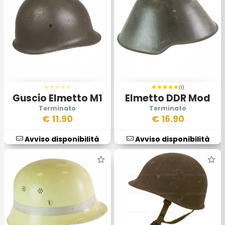
(1)
Guscio Elmetto M1
Elmetto DDR Mod
Esercito Tedesco
1956 Esercito
€
11.90
€
16.90
Tedesco
Avviso disponibilità
Avviso disponibilità