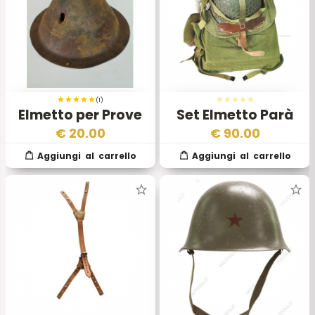
(1)
Elmetto per Prove
Set Elmetto Parà
Balistiche
Zaino e Borraccia
€
20.00
€
90.00
Esercito Popolare
Rumeno