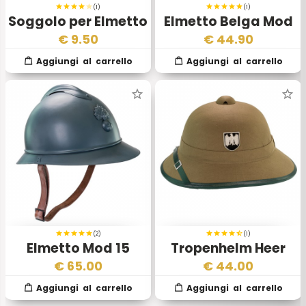
(1)
(1)
Soggolo per Elmetto
Elmetto Belga Mod
Tedesco
51 53
€
9.50
€
44.90
(2)
(1)
Elmetto Mod 15
Tropenhelm Heer
Armee Francaise
Wehrmacht
€
65.00
€
44.00