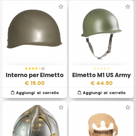
(1)
Interno per Elmetto
Elmetto M1 US Army
T21 US army
WWII
€
19.00
€
44.90