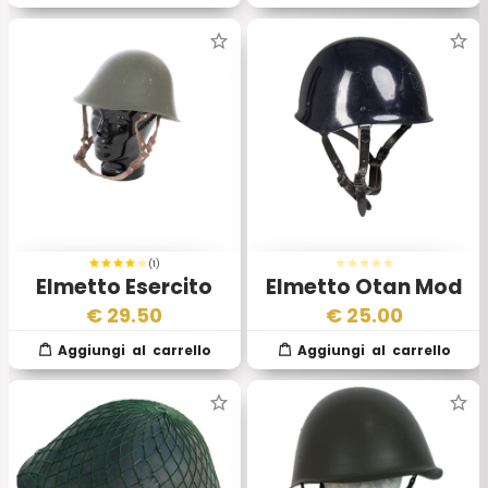
(1)
Elmetto Esercito
Elmetto Otan Mod
Rumeno
19 Gendarmeria
€
29.50
€
25.00
Francese