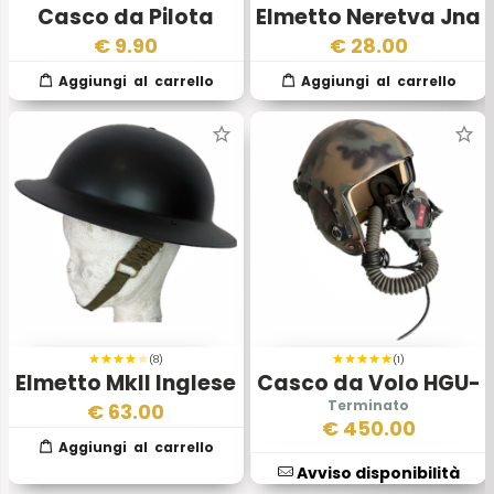
Casco da Pilota
Elmetto Neretva Jna
Ceco Originale 3
€
9.90
€
28.00
Scelta
(8)
(1)
Elmetto MkII Inglese
Casco da Volo HGU-
26/P – Era Vietnam
€
63.00
€
450.00
Originale
Avviso disponibilità