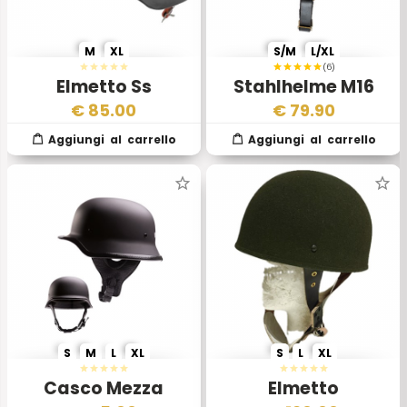
Sebbene gli
elmetti reenactment
non siano destinati
all'uso in combattimento, riproducono fedelmente gli
M
XL
S/M
L/XL
elmetti storici
utilizzati nei conflitti passati. Gli
elmetti
(6)
militari reenactment
sono fondamentali per le
Elmetto Ss
Stahlhelme M16
rievocazioni storiche, dove vengono utilizzati per ricreare
€
85.00
€
79.90
battaglie e momenti storici con precisione. Questi elmetti
sono realizzati con materiali moderni ma mantengono
l'aspetto e le caratteristiche degli elmetti originali.
Gli
elmetti per rievocazioni storiche
offrono ai
partecipanti un'esperienza immersiva, permettendo loro di
indossare attrezzature che rispecchiano quelle utilizzate
dai soldati del passato. Questo non solo arricchisce
l'esperienza dei rievocatori, ma educa anche il pubblico
sulla storia militare.
Elmetti Reenactment nella Vita Civile
Nella vita civile, gli
elmetti reenactment
sono apprezzati
S
M
L
XL
S
L
XL
dai collezionisti e dagli appassionati di storia. Gli
elmetti
da collezione
e gli
elmetti storici
sono spesso esposti
Casco Mezza
Elmetto
in musei, collezioni private e mostre storiche. Le
repliche