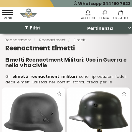
Whatsapp 344 160 7822
Filtri
Reenactment
Reenactment
Elmetti
Reenactment Elmetti
Elmetti Reenactment Militari: Uso in Guerra e
nella Vita Civile
Gli
elmetti reenactment militari
sono riproduzioni fedeli
degli elmetti utilizzati nei conflitti storici, creati per le
rievocazioni storiche e per il collezionismo. Questi elmetti
non solo ci permettono di rivivere la storia, ma anche di
comprenderla meglio. In questo articolo esploreremo l'uso
degli
elmetti reenactment
in guerra e nella vita
quotidiana, offrendo curiosità, suggerimenti per il
mantenimento e rispondendo a domande frequenti.
Uso degli Elmetti Reenactment in Guerra