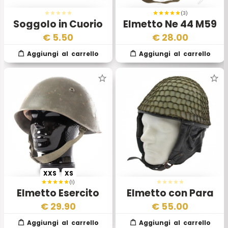
(3)
Soggolo in Cuorio
Elmetto Ne 44 M59
per Elmetto Esercito
Neretva Jna
€
5.50
€
28.00
Tedesco Orientale
XXS
XS
(1)
Elmetto Esercito
Elmetto con Para
Italiano EI Mod 33
Orecchie Esercito
€
29.90
€
55.00
Rumeno