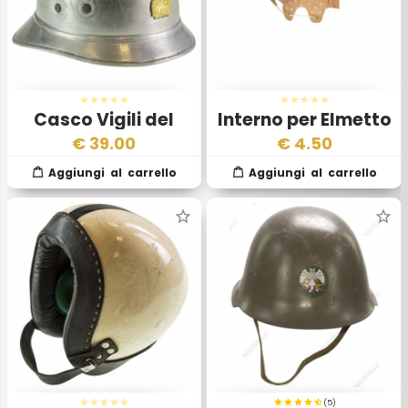
Casco Vigili del
Interno per Elmetto
Fuoco Ex
Esercito Popolare
€
39.00
€
4.50
Confederazione
Cecoslovacco
Jugoslava
(5)