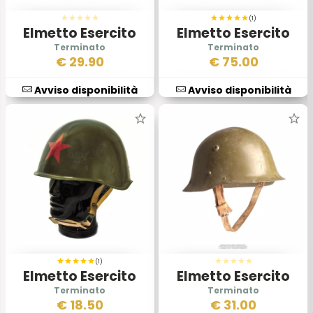
(1)
Elmetto Esercito
Elmetto Esercito
Belga Mod 51 53 con
Inglese Prima
€
29.90
€
75.00
Retino
Guerra Mondiale
MK1
Avviso disponibilità
Avviso disponibilità
(1)
Elmetto Esercito
Elmetto Esercito
Sovietico SSH
Bulgato Originale
€
18.50
€
31.00