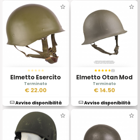
(1)
Elmetto Esercito
Elmetto Otan Mod
Francese Mod 1978
1951 Senza Interno
€
22.00
€
14.50
Para
Avviso disponibilità
Avviso disponibilità