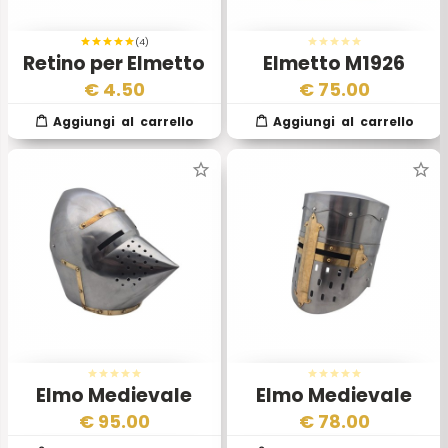
(4)
Retino per Elmetto
Elmetto M1926
KL
Adrian Esercito
€
4.50
€
75.00
Francese
Elmo Medievale
Elmo Medievale
Becco di Passero –
Pentolare con Croce
€
95.00
€
78.00
XV Secolo
– Replica Storica