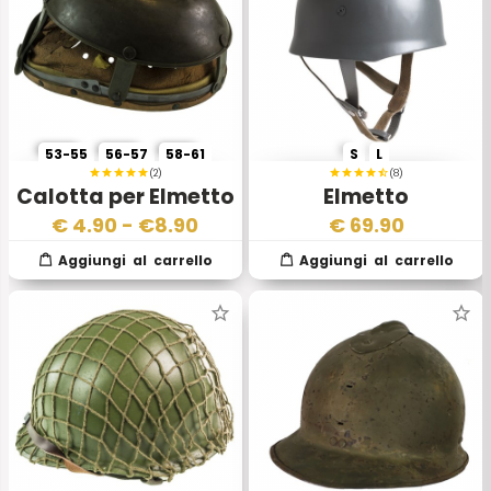
53-55
56-57
58-61
S
L
(2)
(8)
Calotta per Elmetto
Elmetto
Mod 89
Fallschimjager
€
4.90
- €
8.90
€
69.90