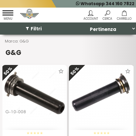
Whatsapp 344 160 7822
Filtri
Marca: G&G
G&G
50%
50%