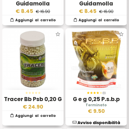
Guidamolla
Guidamolla
Cuscinettato
Cuscinettata
€
8.45
€
8.45
€ 16.90
€ 16.90
(1)
Tracer Bb Psb 0,20 G
G e g 0,25 P.s.b.p
€
24.90
€
9.50
Avviso disponibilità