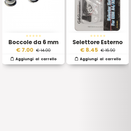
Boccole da 6 mm
Selettore Esterno
Cuscinettate
Ambidestro
€
7.00
€
8.45
€ 14.00
€ 16.90