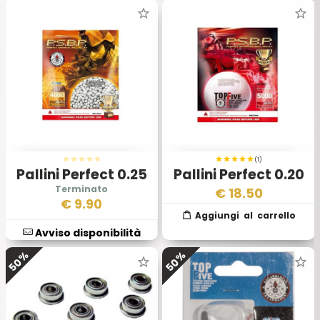
(1)
Pallini Perfect 0.25
Pallini Perfect 0.20
gr
gr
€
18.50
€
9.90
Avviso disponibilità
50%
50%