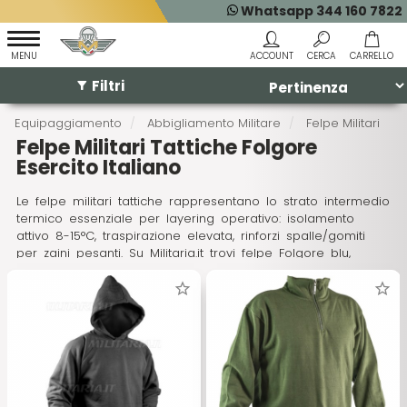
Whatsapp 344 160 7822
Filtri
Equipaggiamento
Abbigliamento Militare
Felpe Militari
Felpe Militari Tattiche Folgore
Esercito Italiano
Le felpe militari tattiche rappresentano lo strato intermedio
termico essenziale per layering operativo: isolamento
attivo 8-15°C, traspirazione elevata, rinforzi spalle/gomiti
per zaini pesanti. Su Militaria.it trovi felpe Folgore blu,
esercito OD 1861, USMC grigie e mimetiche surplus, tutte
con cappuccio regolabile e tasche utility termonastrate.
Queste felpe mantengono core temperature stabile
durante transizioni termiche rapide, riducendo rischio
shock termico del 60% rispetto strati sottili.
Felpe Folgore e Paracadutisti