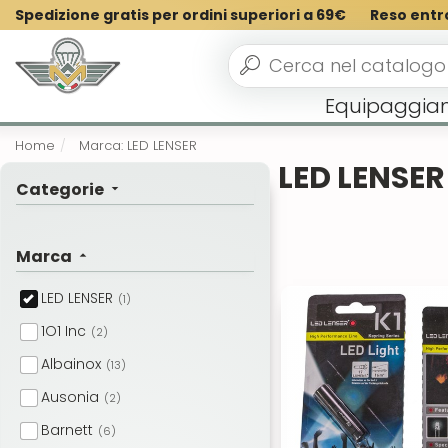
Spedizione gratis per ordini superiori a 69€
Reso entr
Equipaggia
Home
Marca: LED LENSER
LED LENSER
Categorie
Marca
LED LENSER
(1)
1O1 Inc
(2)
Albainox
(13)
Ausonia
(2)
Barnett
(6)