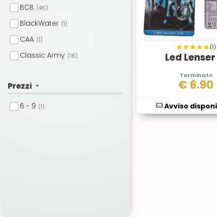
BCB
(45)
BlackWater
(1)
CAA
(1)
(1)
Classic Army
Led Lenser
(18)
Cold Steel
(9)
€
6.90
Prezzi
Cybergun
(2)
Defcon5
(54)
6 - 9
Avviso disponi
(1)
Denix
(18)
Element
(13)
Favour
(1)
Fosco
(22)
FOX
(14)
G&G
(8)
Gamo
(10)