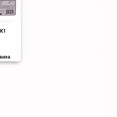
 K1
bilità