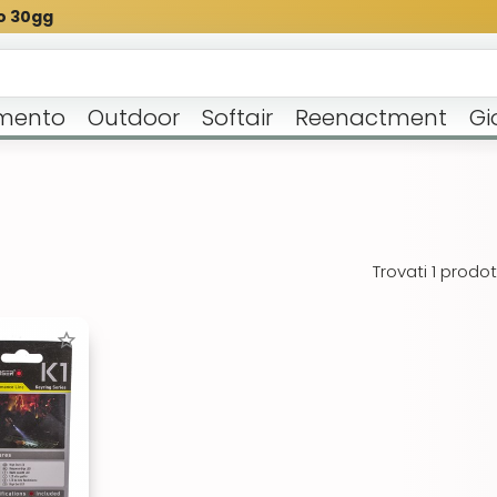
o 30gg
mento
Outdoor
Softair
Reenactment
Gi
Trovati 1 prodott