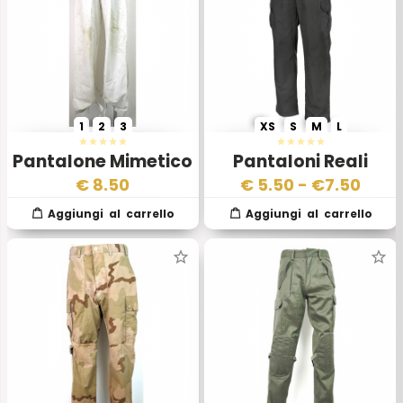
1
2
3
XS
S
M
L
Pantalone Mimetico
Pantaloni Reali
da Neve Esercito
Poste Inglesi
€
8.50
€
5.50
- €
7.50
Svedese