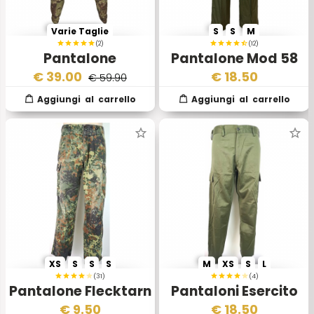
Varie Taglie
S
S
M
(2)
(12)
Pantalone
Pantalone Mod 58
Operativo Algi CBT
Esercito Inglese
€
39.00
€
18.50
€ 59.90
Vegetato
XS
S
S
S
M
XS
S
L
(31)
(4)
Pantalone Flecktarn
Pantaloni Esercito
2 Scelta
Italiano Verde Oliva
€
9.50
€
18.50