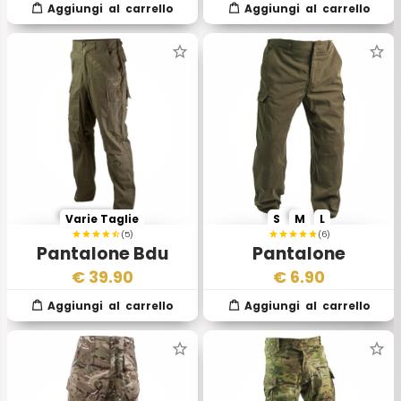
Varie Taglie
S
M
L
(5)
(6)
Pantalone Bdu
Pantalone
Vietnam
Austriaco Estivo II
€
39.90
€
6.90
Scelta