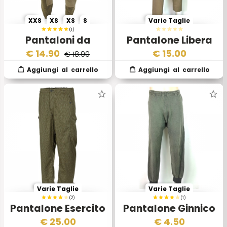
XXS
XS
XS
S
Varie Taglie
(1)
Pantaloni da
Pantalone Libera
Equitazione Esercito
Uscita Estivo
€
14.90
€
15.00
€ 18.90
Inglese
Esercito Italiano
Varie Taglie
Varie Taglie
(2)
(1)
Pantalone Esercito
Pantalone Ginnico
Tedesco Orientale
Austriaco
€
25.00
€
4.50