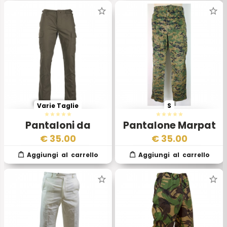
Varie Taglie
S
Pantaloni da
Pantalone Marpat
Campo BDU Slim Fit
Esercito Americano
€
35.00
€
35.00
Teesar Verde Rip-
Originale USMC
Stop