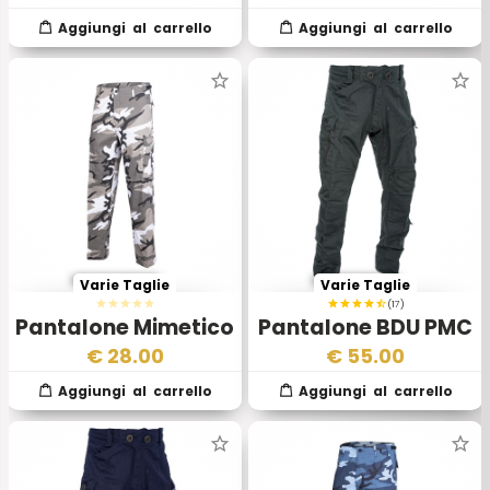
Varie Taglie
Varie Taglie
(17)
Pantalone Mimetico
Pantalone BDU PMC
BDU Urban Camo
Grigio
€
28.00
€
55.00