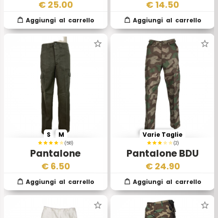
Reversibile Esercito
Continentali
€
25.00
€
14.50
Inglese
Esercito Olandese
S
M
Varie Taglie
(58)
(2)
Pantalone
Pantalone BDU
Austriaco
Splintertarn
€
6.50
€
24.90