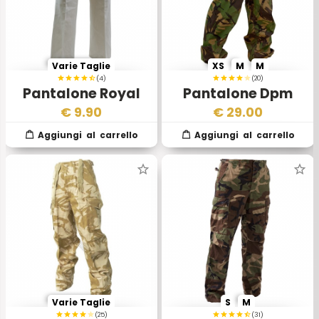
Varie Taglie
XS
M
M
(4)
(20)
Pantalone Royal
Pantalone Dpm
Navy Marina
Soldier 95 Gorotex
€
9.90
€
29.00
Militare
Varie Taglie
S
M
(25)
(31)