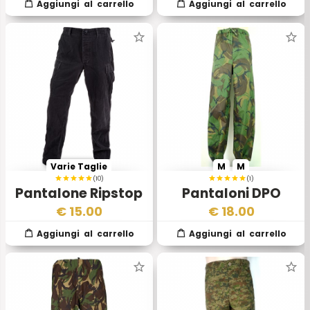
Varie Taglie
M
M
(10)
(1)
Pantalone Ripstop
Pantaloni DPO
Nero BDU
Impermeabili
€
15.00
€
18.00
Esercito Inglese