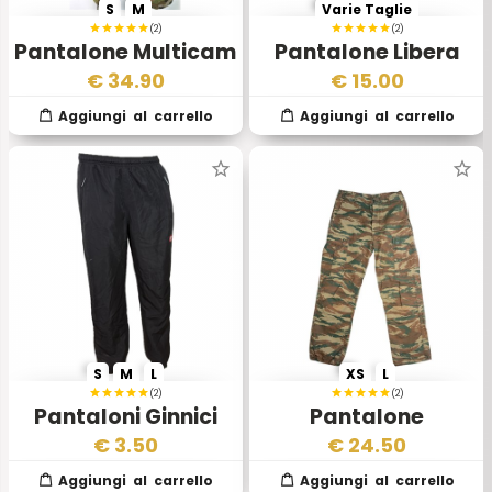
S
M
Varie Taglie
(2)
(2)
Pantalone Multicam
Pantalone Libera
Mod 2015
Uscita
€
34.90
€
15.00
S
M
L
XS
L
(2)
(2)
Pantaloni Ginnici
Pantalone
Esercito Austriaco
Paracadutisti Lizard
€
3.50
€
24.50
Esercito Ellenico