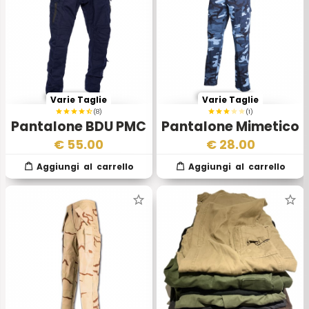
Varie Taglie
Varie Taglie
(8)
(1)
Pantalone BDU PMC
Pantalone Mimetico
Blu
BDU Sky Blue
€
55.00
€
28.00