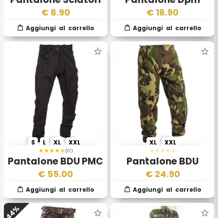
Alpini Esercito
Temperate 1985
€
8.90
€
18.90
Tedesco
S
L
XL
XXL
XL
XXL
(17)
Pantalone BDU PMC
Pantalone BDU
Nero
Ripstop Woodland
€
55.00
€
24.90
44%