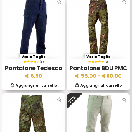
Varie Taglie
Varie Taglie
(11)
(12)
Pantalone Tedesco
Pantalone BDU PMC
Sommergibilisti
Vegetato II
€
6.90
€
55.00
- €
60.00
77%