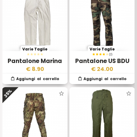
Varie Taglie
Varie Taglie
(2)
Pantalone Marina
Pantalone US BDU
Militare
Dress Uniform
€
8.90
€
24.00
Bundesmarine
35%