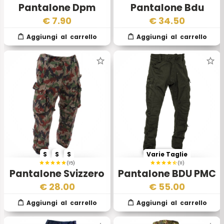
Pantalone Dpm
Pantalone Bdu
Desert 2scelta
Woodland Nyco 1
€
7.90
€
34.50
Scelta
S
S
S
Varie Taglie
(15)
(11)
Pantalone Svizzero
Pantalone BDU PMC
Winter Alpenflage
Verde
€
28.00
€
55.00
M70