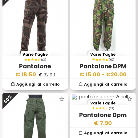
Varie Taglie
Varie Taglie
(13)
(62)
Pantalone
Pantalone DPM
Woodland Camo
Originale Esercito
€
18.50
€
15.00
- €
20.00
€ 32.90
Winn Cargo II
Inglese
50%
Varie Taglie
(23)
Pantalone Dpm
2scelta
€
7.90