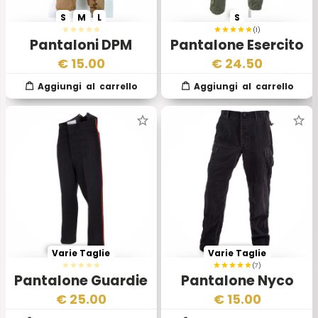
S
M
L
S
(1)
Pantaloni DPM
Pantalone Esercito
Desertici Esercito
Italiano Mod 1991
€
15.00
€
24.50
Olandese
Varie Taglie
Varie Taglie
(7)
Pantalone Guardie
Pantalone Nyco
della Regina
Nero BDU
€
25.00
€
15.00
Britanniche