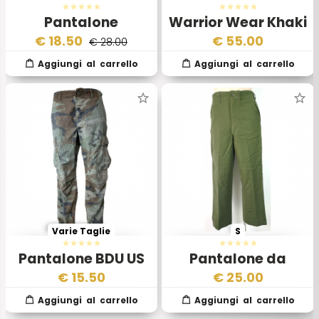
Pantalone
Warrior Wear Khaki
Woodland Ripstop
€
18.50
€
55.00
€ 28.00
Stonewashed
Varie Taglie
S
Pantalone BDU US
Pantalone da
Army Esercito
Campo Trouser
€
15.50
€
25.00
Americano II Scelta
Field Wool M 1951
Esercito Americano