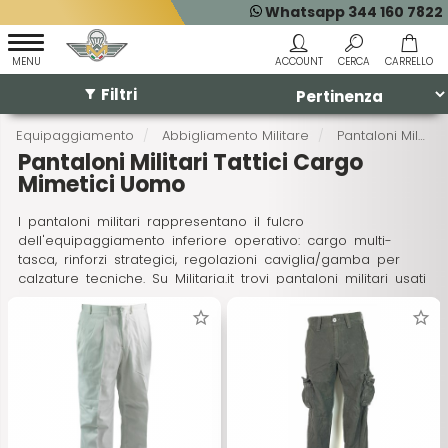
Whatsapp 344 160 7822
Filtri
Equipaggiamento
Abbigliamento Militare
Pantaloni Militari
Pantaloni Militari Tattici Cargo
Mimetici Uomo
I pantaloni militari rappresentano il fulcro
dell'equipaggiamento inferiore operativo: cargo multi-
tasca, rinforzi strategici, regolazioni caviglia/gamba per
calzature tecniche. Su Militaria.it trovi pantaloni militari usati
surplus, pantaloni militari vintage, pantaloni militari
americani USAF, pantaloni militari mimetici woodland/desert
e pantaloni militari tedeschi flecktarn.
Realizzati in nylon/cotone ripstop 50/50 o poliestere 1000D,
resistono abrasioni estreme e mantengono forma dopo
200+ lavaggi. Taglio ergonomico zero-restrizioni per squat
profondi e corsa ostacoli.