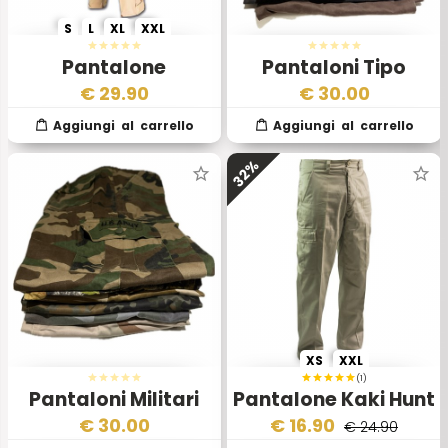
S
L
XL
XXL
Pantalone
Pantaloni Tipo
Impermeabile
Cargo – Lotto da 6
€
29.90
€
30.00
ECWCS US Style
Pezzi
Desert
32%
XS
XXL
(1)
Pantaloni Militari
Pantalone Kaki Hunt
Mimetici – Lotto da
Fulpa
€
30.00
€
16.90
€ 24.90
6 Pezzi