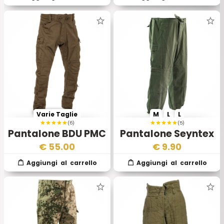
Varie Taglie
M
L
L
(6)
(5)
Pantalone BDU PMC
Pantalone Seyntex
Coyote brown
€
55.00
€
9.90