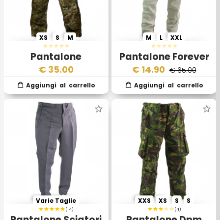
XS
S
M
M
L
XXL
Pantalone
Pantalone Forever
Impermeabile
Fit nnz Panna
€
35.00
€
14.90
€ 65.00
Vegetato
Varie Taglie
XXS
XS
S
S
(14)
(4)
Pantalone Sciatori
Pantalone Dpm