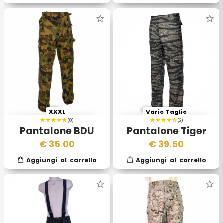
XXXL
Varie Taglie
(8)
(2)
Pantalone BDU
Pantalone Tiger
Swiss Camo 90
Stripe
€
35.00
€
39.50