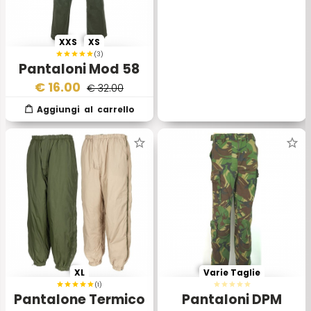
XXS
XS
(3)
Pantaloni Mod 58
O-G Combat Verde
€
16.00
€ 32.00
XL
Varie Taglie
(1)
Pantalone Termico
Pantaloni DPM