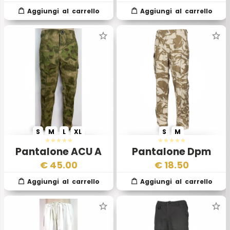
Strichtarn Originale
S
M
L
XL
S
M
Pantalone ACU A
Pantalone Dpm
Tacs Green
Desert Esercito
€
45.00
€
18.50
Inglese 1 Scelta