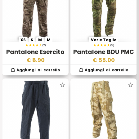
XS
S
M
M
Varie Taglie
(2)
(9)
Pantalone Esercito
Pantalone BDU PMC
Inglese MTP II Scelta
Multicam
€
8.90
€
55.00