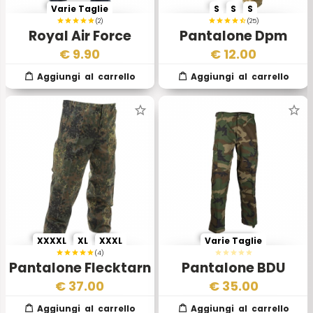
Varie Taglie
S
S
S
(2)
(25)
Royal Air Force
Pantalone Dpm
Trouser Esercito
Desert 1 Scelta
€
9.90
€
12.00
Inglese
XXXXL
XL
XXXL
Varie Taglie
(4)
Pantalone Flecktarn
Pantalone BDU
Calibrato
Woodland Rip-stop
€
37.00
€
35.00
Esercito Americano