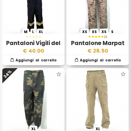
M
L
XL
XS
XS
XS
S
(1)
Pantaloni Vigili del
Pantalone Marpat
Fuoco Italiani
Desert USMC
€
40.00
€
28.50
Esercito Americano
34%
XL
XL