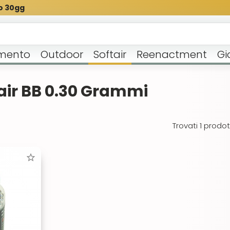
o 30gg
mento
Outdoor
Softair
Reenactment
Gi
tair BB 0.30 Grammi
Trovati 1 prodott