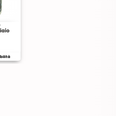
)
ciaio
bilità