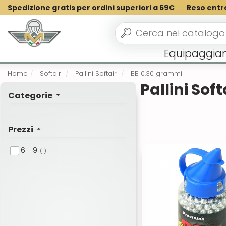
Spedizione gratis per ordini superiori a 69€
Reso entr
Equipaggia
Home
Softair
Pallini Softair
BB 0.30 grammi
Pallini Sof
Categorie
Prezzi
6 - 9
(1)