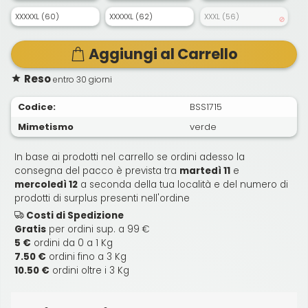
XXXXXL (60)
XXXXXL (62)
XXXL (56)
Aggiungi al Carrello
Reso
entro 30 giorni
Codice:
BSS1715
Mimetismo
verde
In base ai prodotti nel carrello se ordini adesso la
consegna del pacco è prevista tra
martedì 11
e
mercoledì 12
a seconda della tua località e del numero di
prodotti di surplus presenti nell'ordine
Costi di Spedizione
Gratis
per ordini sup. a 99 €
5 €
ordini da 0 a 1 Kg
7.50 €
ordini fino a 3 Kg
10.50 €
ordini oltre i 3 Kg