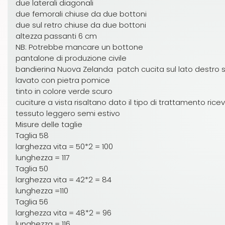
due laterali diagonali
due femorali chiuse da due bottoni
due sul retro chiuse da due bottoni
altezza passanti 6 cm
NB: Potrebbe mancare un bottone
pantalone di produzione civile
bandierina Nuova Zelanda patch cucita sul lato destro su
lavato con pietra pomice
tinto in colore verde scuro
cuciture a vista risaltano dato il tipo di trattamento rice
tessuto leggero semi estivo
Misure delle taglie
Taglia 58
larghezza vita = 50*2 = 100
lunghezza = 117
Taglia 50
larghezza vita = 42*2 = 84
lunghezza =110
Taglia 56
larghezza vita = 48*2 = 96
lunghezza = 116