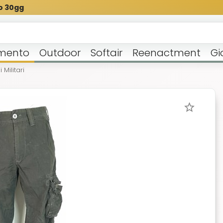
o 30gg
mento
Outdoor
Softair
Reenactment
Gi
 Militari