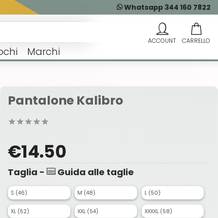
Whatsapp 344 160 7822
ochi
Marchi
Pantalone Kalibro
€14.50
Taglia -
Guida alle taglie
S (46)
M (48)
L (50)
XL (52)
XXL (54)
XXXXL (58)