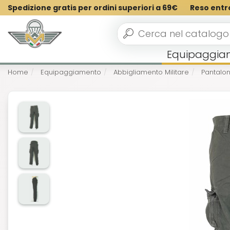
Spedizione gratis per ordini superiori a 69€
Reso entr
Equipaggia
Home
Equipaggiamento
Abbigliamento Militare
Pantaloni