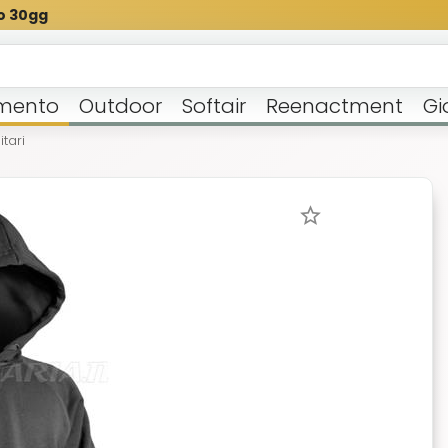
o 30gg
mento
Outdoor
Softair
Reenactment
Gi
itari