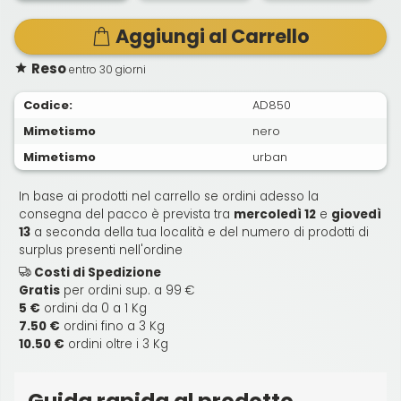
Aggiungi al Carrello
Reso
entro 30 giorni
Codice:
AD850
Mimetismo
nero
Mimetismo
urban
In base ai prodotti nel carrello se ordini adesso la
consegna del pacco è prevista tra
mercoledì 12
e
giovedì
13
a seconda della tua località e del numero di prodotti di
surplus presenti nell'ordine
Costi di Spedizione
Gratis
per ordini sup. a 99 €
5 €
ordini da 0 a 1 Kg
7.50 €
ordini fino a 3 Kg
10.50 €
ordini oltre i 3 Kg
Guida rapida al prodotto