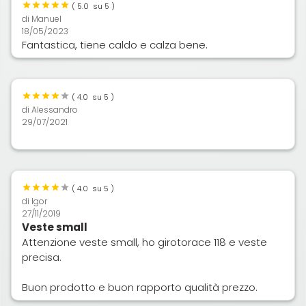
(
5.0
su 5 )
di
Manuel
18/05/2023
Fantastica, tiene caldo e calza bene.
(
4.0
su 5 )
di
Alessandro
29/07/2021
(
4.0
su 5 )
di
Igor
27/11/2019
Veste small
Attenzione veste small, ho girotorace 118 e veste
precisa.
Buon prodotto e buon rapporto qualità prezzo.