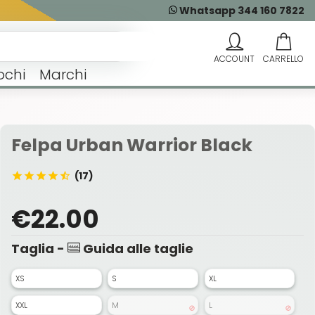
Whatsapp 344 160 7822
ochi
Marchi
Felpa Urban Warrior Black
(17)
€22.00
Taglia -
Guida alle taglie
XS
S
XL
XXL
M
L