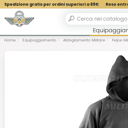
Spedizione gratis per ordini superiori a 69€
Reso entr
Equipaggia
Home
Equipaggiamento
Abbigliamento Militare
Felpe Mil