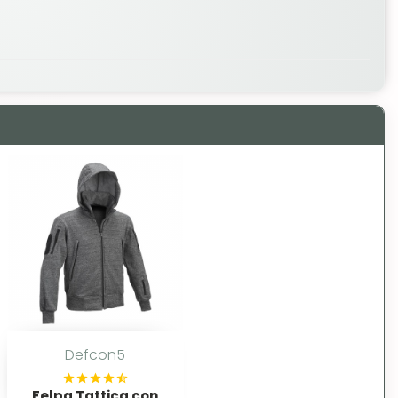
Defcon5
Felpa Tattica con