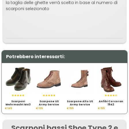
la taglia delle ghette verrà scelta in base al numero di
scarponi selezionato
Potrebbero interessarti:
Scarponi
Scarpone US
Scarpone Alto US
Anfibi Corcoran
Wehrmacht M43
Army Service
Army Service
1942
Shoe Type 2
Shoe Type 2
€ 145
€ 135
€ 155
€ 155
Scarponi bassi Shoe Type 2 e