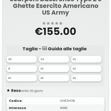
Ghette Esercito Americano
US Army
€155.00
Taglia -
Guida alle taglie
38
39
40
41
42
43
44
45
46
Reso
entro 30 giorni
Codice:
GHESH38
Interesse
WWII