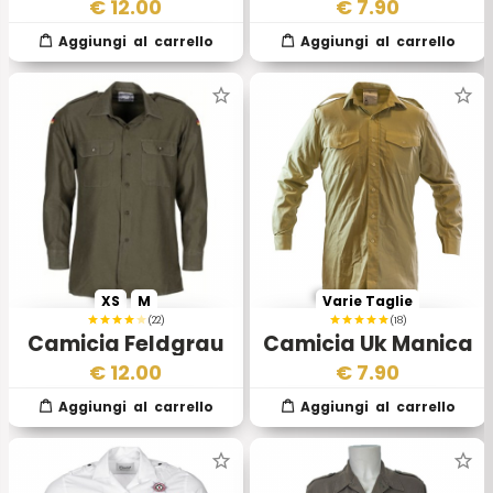
Esercito Ceco
BW
€
12.00
€
7.90
Occidentale
XS
M
Varie Taglie
(22)
(18)
Camicia Feldgrau
Camicia Uk Manica
Tedesca
Lunga Kaki Chiaro
€
12.00
€
7.90