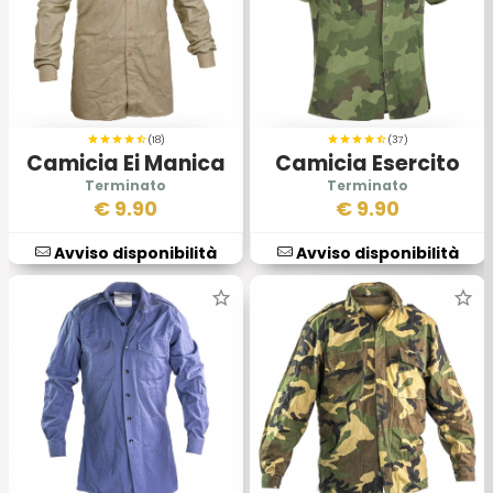
(18)
(37)
Camicia Ei Manica
Camicia Esercito
Lunga 1990
Serbo
€
9.90
€
9.90
Avviso disponibilità
Avviso disponibilità