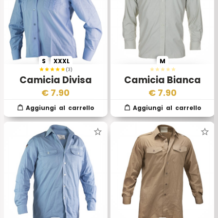
S
XXXL
M
(3)
Camicia Divisa
Camicia Bianca
Francese Donna
Ministero della
€
7.90
€
7.90
Difesa Olandese