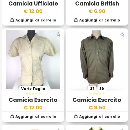
Camicia Ufficiale
Camicia British
Inglese RAF – Alta
Army Manica Corta
€
12.00
€
6.90
Uniforme da Gala
Varie Taglie
37
39
Camicia Esercito
Camicia Esercito
Inglese da Donna
Austriaco Originale
€
12.00
€
9.50
– Nuova