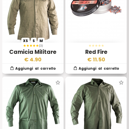
XS
S
M
(3)
Camicia Militare
Red Fire
Esercito Austriaco
€
4.90
€
11.50