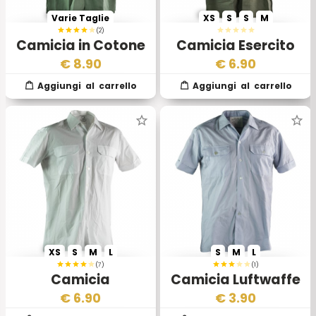
Varie Taglie
XS
S
S
M
(2)
Camicia in Cotone
Camicia Esercito
Esercito
Cecoslovacco
€
8.90
€
6.90
Cecoslovacco
Verde
XS
S
M
L
S
M
L
(7)
(1)
Camicia
Camicia Luftwaffe
Bundesmarine BW
BW Originale II
€
6.90
€
3.90
Bianca
Scelta