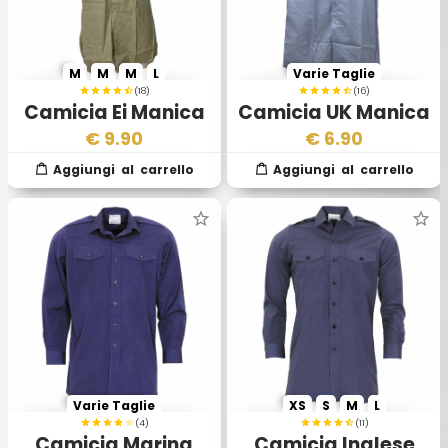
M
M
M
L
Varie Taglie
(18)
(16)
Camicia Ei Manica
Camicia UK Manica
Corta
Corta
€
9.90
€
6.90
Varie Taglie
XS
S
M
L
(4)
(11)
Camicia Marina
Camicia Inglese