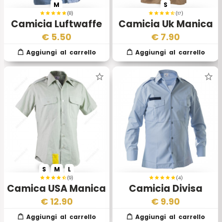
M
S
(8)
(17)
Camicia Luftwaffe
Camicia Uk Manica
BW Esercito
Lunga Khaki
€
5.50
€
7.90
Tedesco
S
M
L
(9)
(4)
Camica USA Manica
Camicia Divisa
Corta
Francese
€
12.90
€
9.90