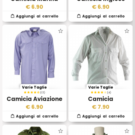
Militare Inglese
Royal Navy
€
6.90
€
6.90
Varie Taglie
Varie Taglie
(13)
(4)
Camicia Aviazione
Camicia
Militare Inglese
Bundesmarine BW
€
6.90
€
7.90
Manica Lunga