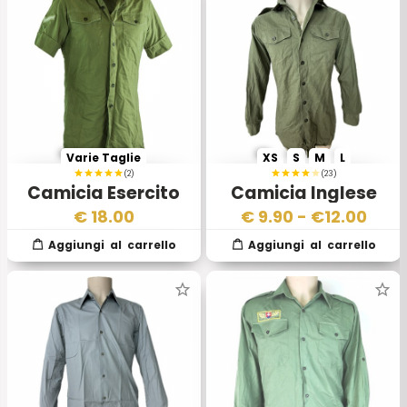
Varie Taglie
XS
S
M
L
(2)
(23)
Camicia Esercito
Camicia Inglese
Inglese Manica
Manica Lunga
€
18.00
€
9.90
- €
12.00
corta