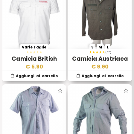
Varie Taglie
S
M
L
(55)
Camicia British
Camicia Austriaca
Royal Fire Guards
Invernale
€
5.90
€
9.90