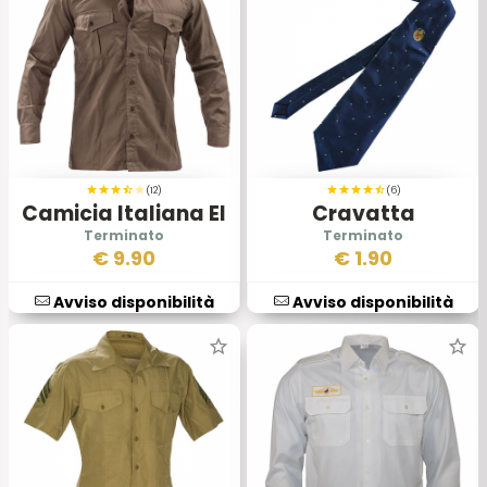
(12)
(6)
Camicia Italiana EI
Cravatta
Originale con
Reggimentale
€
9.90
€
1.90
Pettorina
Avviso disponibilità
Avviso disponibilità