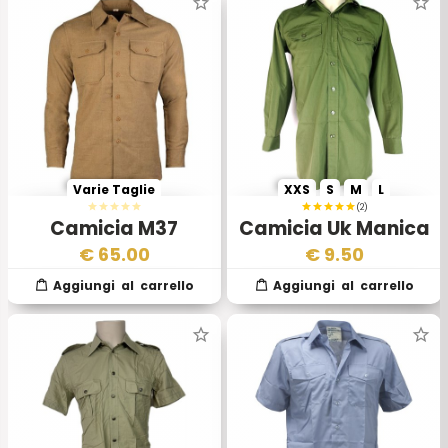
Varie Taglie
XXS
S
M
L
(2)
Camicia M37
Camicia Uk Manica
Esercito Americano
Lunga Verde
€
65.00
€
9.50
WWII