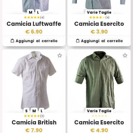
M
L
Varie Taglie
(4)
(4)
Camicia Luftwaffe
Camicia Esercito
BW Originale
Luftwaffe BW II
€
6.90
€
3.90
scelta
S
M
L
Varie Taglie
(3)
Camicia British
Camicia Esercito
Royal Navy
Cecoslovacco
€
7.90
€
4.90