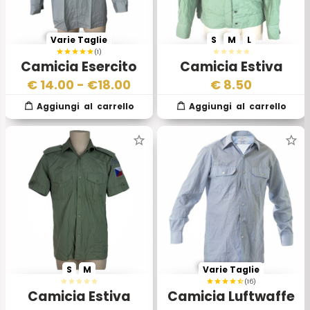
Varie Taglie
S
M
L
(1)
Camicia Esercito
Camicia Estiva
Tedesco Germania
Esercito Slovacco
€
14.00
- €
18.00
€
8.50
Orientale
Occidentale
S
M
Varie Taglie
(16)
Camicia Estiva
Camicia Luftwaffe