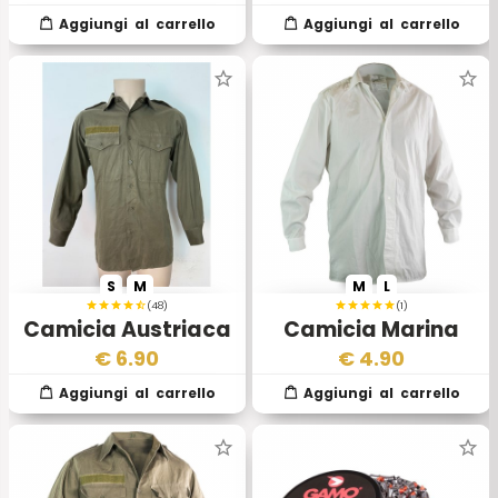
Verde II Scelta
S
M
M
L
(48)
(1)
Camicia Austriaca
Camicia Marina
Militare Inglese
€
6.90
€
4.90
Manica Lunga