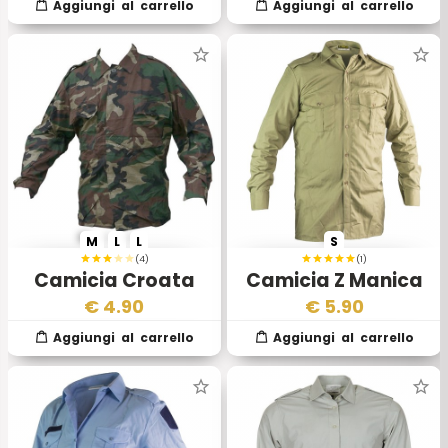
M
L
L
S
(4)
(1)
Camicia Croata
Camicia Z Manica
Woodland Manica
Lunga Esercito
€
4.90
€
5.90
Lunga Usata
Cecoslovacco