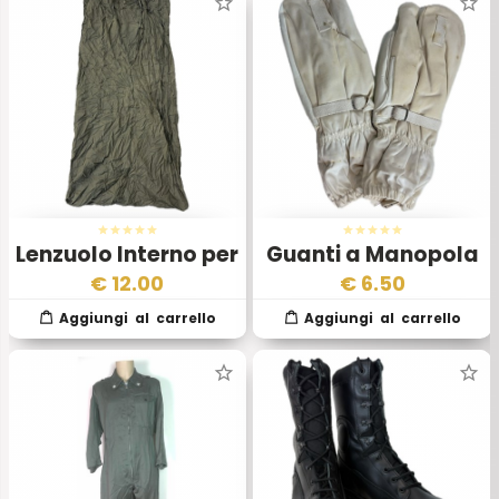
Lenzuolo Interno per
Guanti a Manopola
Sacco a Pelo
Alpini Esercito
€
12.00
€
6.50
Esercito Italiano –
Italiano – Originali
Originale
Anni 1960