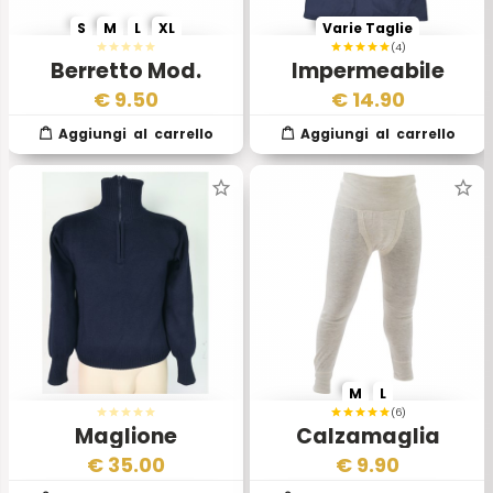
S
M
L
XL
Varie Taglie
(4)
Berretto Mod.
Impermeabile
Somalia – Esercito
Aeronautica
€
9.50
€
14.90
Italiano
Militare Ali di
Pipistrello
M
L
(6)
Maglione
Calzamaglia
Aereonautica
invernale EI
€
35.00
€
9.90
Militare Italiana