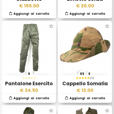
Protettivo AP98
Interno Esercito
€
155.00
€
20.00
Esercito Italiano
Italiano Anni 2000
Anni 2000 – Ex
Dotazione
S
XS
S
(13)
Pantalone Esercito
Cappello Somalia
Italiano Mod 1991
€
24.50
€
12.00