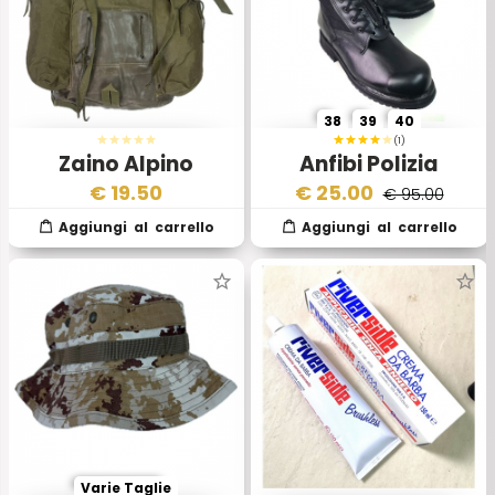
38
39
40
(1)
Zaino Alpino
Anfibi Polizia
Esercito Italiano
Italiana da Ordine
€
19.50
€
25.00
€ 95.00
Pubblico
Varie Taglie