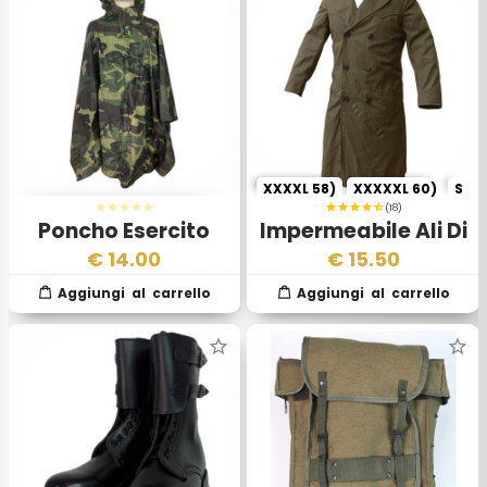
XXXXL 58)
XXXXXL 60)
S
(18)
Poncho Esercito
Impermeabile Ali Di
Italiano Policromo –
Pipistrello
€
14.00
€
15.50
Originale Ex
Dotazione