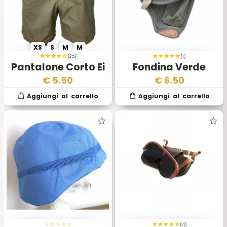
XS
S
M
M
(25)
(1)
Pantalone Corto Ei
Fondina Verde
Esercito Italiano per
€
5.50
€
6.50
Beretta 34
(4)