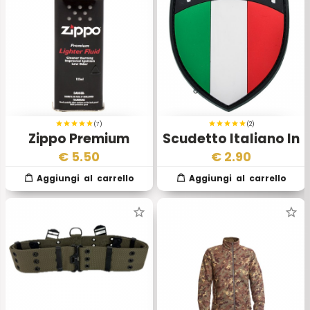
(7)
(2)
Zippo Premium
Scudetto Italiano In
Fluido di Ricarica
Gomma
€
5.50
€
2.90