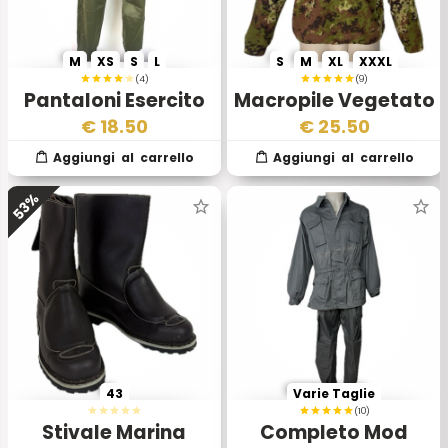
M
XS
S
L
S
M
XL
XXXL
(4)
(9)
Pantaloni Esercito
Macropile Vegetato
Italiano Verde Oliva
€
18.50
€
25.50
53%
43
Varie Taglie
(10)
Stivale Marina
Completo Mod