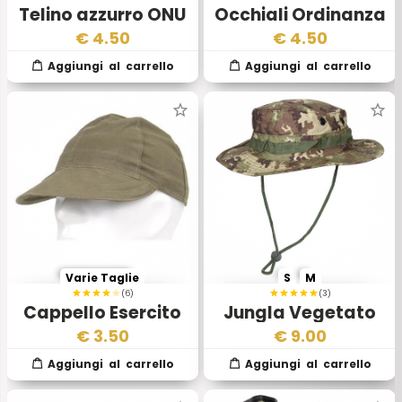
Telino azzurro ONU
Occhiali Ordinanza
Esercito Italiano
Esercito Italiano
€
4.50
€
4.50
Varie Taglie
S
M
(6)
(3)
Cappello Esercito
Jungla Vegetato
Italiano SCBT Roma
Esercito Italiano
€
3.50
€
9.00
75
Mod 2003