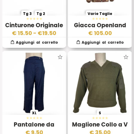
Tg 3
Tg 2
Varie Taglie
Cinturone Originale
Giacca Openland
Battaglione San
Reversibile Italian
€
15.50
- €
19.50
€
105.00
Marco Marina
Camo Coyote Tan
Militare Italiana
XL
S
Pantalone da
Maglione Collo a V
Navigazione Marina
Esercito Italiano
€
9.50
€
35.00