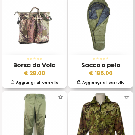
Borsa da Volo
Sacco a pelo
Portacasco
Openland Esercito
€
28.00
€
185.00
Vegetata
Italiano