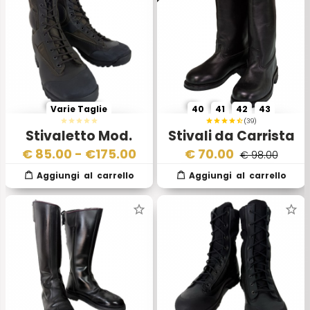
Varie Taglie
40
41
42
43
(39)
Stivaletto Mod.
Stivali da Carrista
E2036 – Esercito
Esercito Italiano
€
85.00
- €
175.00
€
70.00
€ 98.00
Italiano