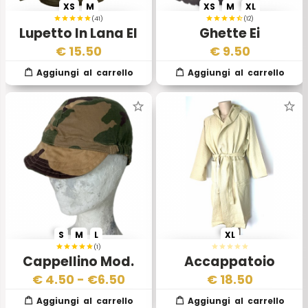
XS
M
XS
M
XL
(41)
(12)
Lupetto In Lana EI
Ghette Ei
€
15.50
€
9.50
S
M
L
XL
(1)
Cappellino Mod.
Accappatoio
Somalia 1990 –
Ecocotone Towels
€
4.50
- €
6.50
€
18.50
Esercito Italiano
Esercito Italiano