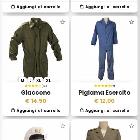
Italiano
Aeronautica
Italiana
M
L
XL
XL
(14)
(2)
Giaccone
Pigiama Esercito
Impermeabile
Italiano
€
14.50
€
12.00
Esercito Italiano