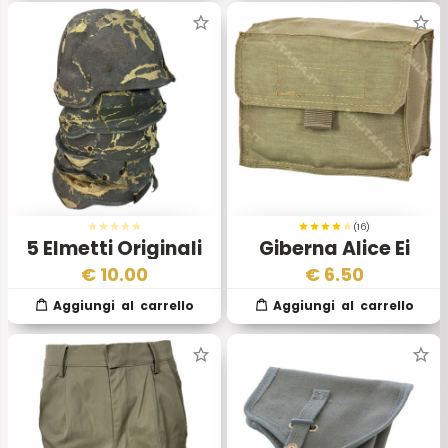
(16)
5 Elmetti Originali
Giberna Alice Ei
Esercito Italiano
€
10.00
€
6.50
Anni 2000 – 3ª
Scelta