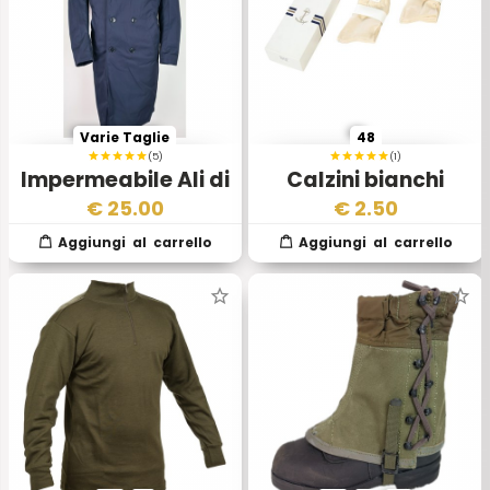
Varie Taglie
48
(5)
(1)
Impermeabile Ali di
Calzini bianchi
Pipistrello
Marina Militare
€
25.00
€
2.50
Aeronautica
Militare