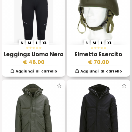
S
M
L
XL
S
M
L
XL
Leggings Uomo Nero
Elmetto Esercito
Esercito Italiano
Italiano Anni 1990
€
48.00
€
70.00