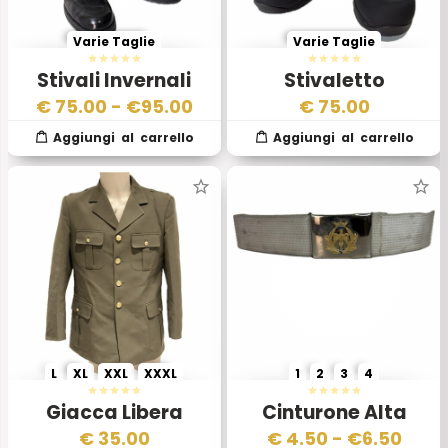
Varie Taglie
Varie Taglie
Stivali Invernali
Stivaletto
Motomontati –
Operatore Estivo
€
75.00
- €
95.00
€
75.00
Polizia Italiana
Aeronautica
Militare Italiana –
Mod Unificato 2012
L
XL
XXL
XXXL
1
2
3
4
Giacca Libera
Cinturone Alta
Uscita Esercito
Uniforme
€
35.00
€
4.50
- €
6.50