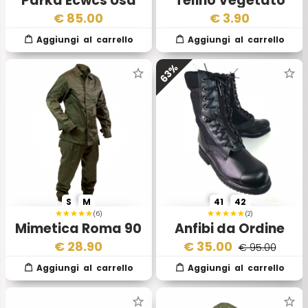
Parka Ecwcs Usa
Telino Vegetato
Vegetato Imbottito
€
85.00
€
3.90
63%
S
M
41
42
(6)
(2)
Mimetica Roma 90
Anfibi da Ordine
Pubblico Polizia
€
28.90
€
35.00
€ 95.00
Italiana