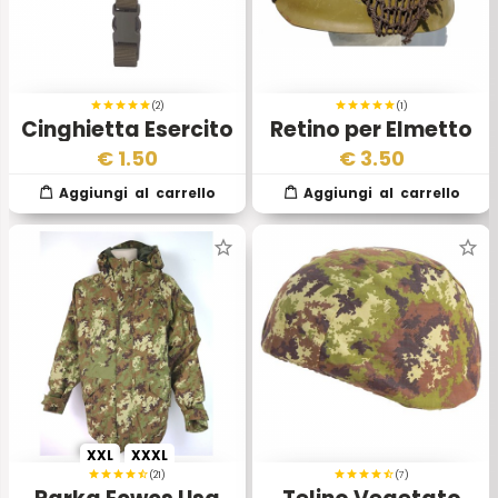
(2)
(1)
Cinghietta Esercito
Retino per Elmetto
Italiano ITW Nexus
M33 Esercito
€
1.50
€
3.50
Italiano
XXL
XXXL
(21)
(7)