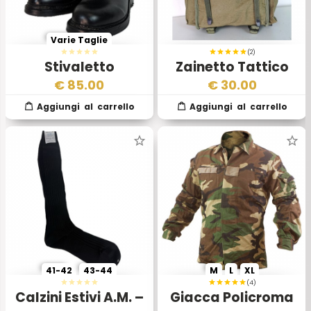
Varie Taglie
(2)
Stivaletto
Zainetto Tattico
Sardegna
Mod 75 Esercito
€
85.00
€
30.00
Aeronautica
Italiano
Militare Italiana
41-42
43-44
M
L
XL
(4)
Calzini Estivi A.M. –
Giacca Policroma