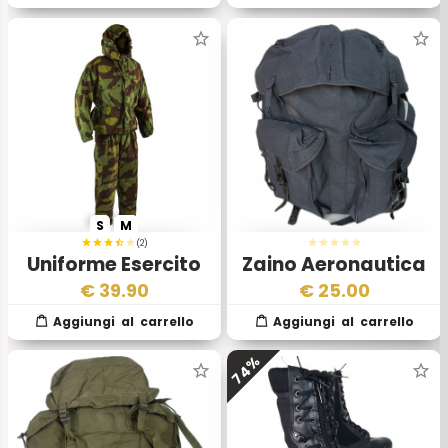
S
M
(2)
Uniforme Esercito
Zaino Aeronautica
Italiano Policroma
Militare Italiana
€
39.90
€
25.00
M29
74%