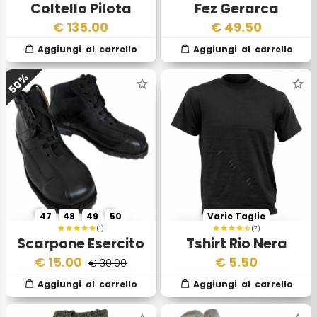
Coltello Pilota
Fez Gerarca
Militare Italiano
€
135.00
€
49.50
50%
47
48
49
50
Varie Taglie
(1)
(7)
Scarpone Esercito
Tshirt Rio Nera
Italiano Genio
€
15.00
€
5.50
€ 30.00
Ferroviario