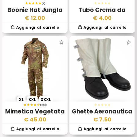
(2)
Boonie Hat Jungla
Tubo Crema da
Desertico Vegetato
Barba Forze Armate
€
12.00
€
4.00
Esercito Italiano
Esercito Italiano
XL
XXL
XXXL
(158)
Mimetica Vegetata
Ghette Aeronautica
Militare
Militare Italiana
€
45.00
€
7.50
Mod. 1950