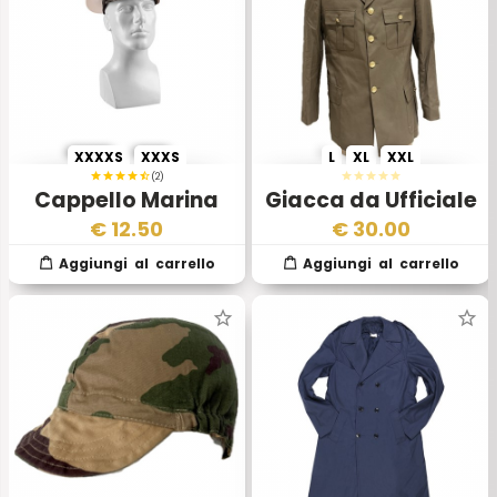
XXXXS
XXXS
L
XL
XXL
(2)
Cappello Marina
Giacca da Ufficiale
Militare Italiana
Estiva Esercito
€
12.50
€
30.00
Italiano