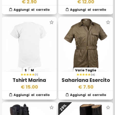
Aeronautica
Roma 92
€
2.90
€
12.00
Militare Italiana
S
M
Varie Taglie
(7)
(14)
Tshirt Marina
Sahariana Esercito
Militare Italiana
Italiano con Cintura
€
15.00
€
7.50
29%