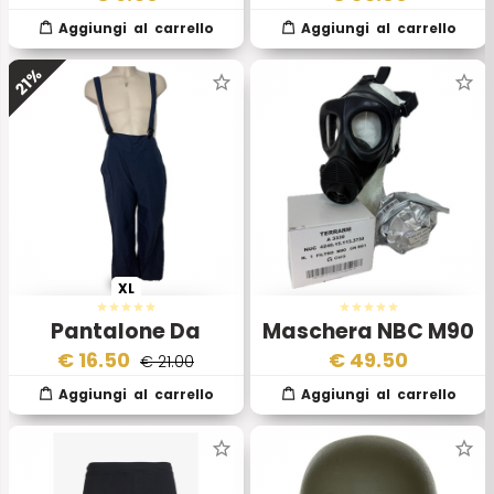
Militare Italiana –
Anni 1990/2000
21%
XL
Pantalone Da
Maschera NBC M90
Navigazione
Esercito Italiano
€
16.50
€
49.50
€ 21.00