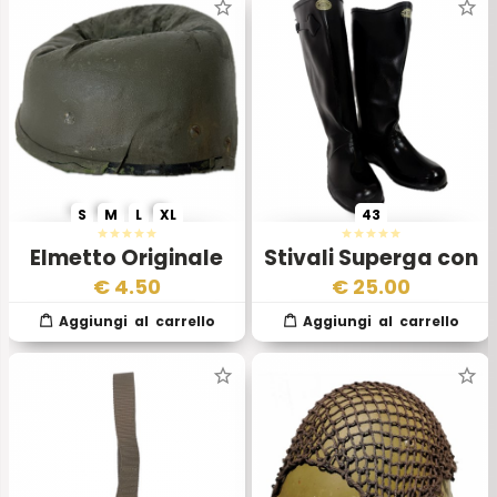
S
M
L
XL
43
Elmetto Originale
Stivali Superga con
Militare Italiano
Cinghietta –
€
4.50
€
25.00
Anni 2000 3 Scelta
Esercito Italiano
Genio