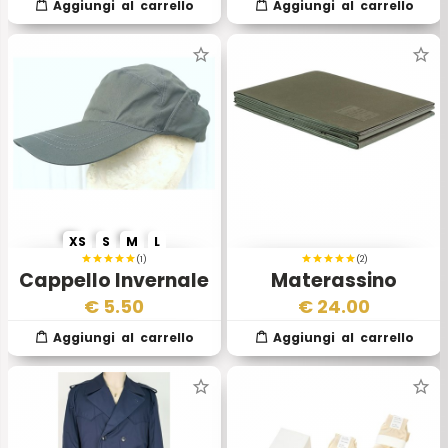
XS
S
M
L
(1)
(2)
Cappello Invernale
Materassino
Aeronautica
Pieghevole Esercito
€
5.50
€
24.00
Militare Italiana
Italiano