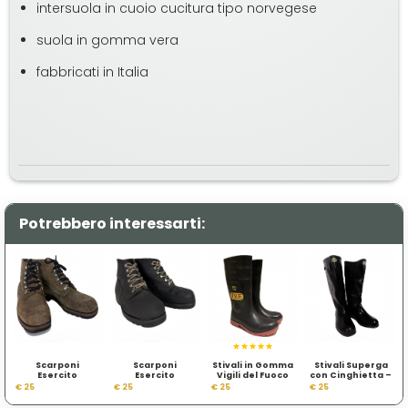
intersuola in cuoio cucitura tipo norvegese
suola in gomma vera
fabbricati in Italia
Potrebbero interessarti:
Scarponi
Scarponi
Stivali in Gomma
Stivali Superga
Esercito
Esercito
Vigili del Fuoco
con Cinghietta –
Svizzero –
Svizzero – Lacci
Italiani
Esercito Italiano
€ 25
€ 25
€ 25
€ 25
Originali anni 70
Sabbia
Genio
Gebirgs