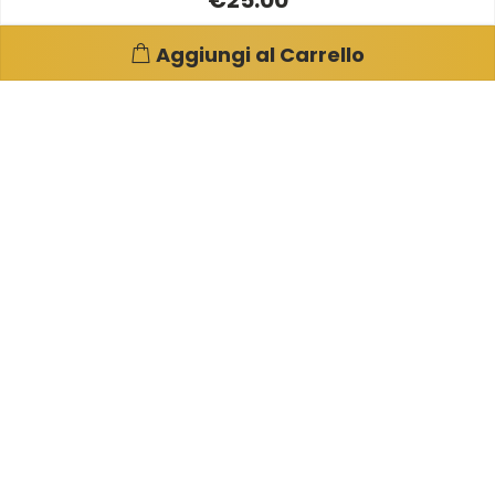
€25.00
Aggiungi al Carrello
Pagine e info utili
Su di noi
Condizioni di Vendita