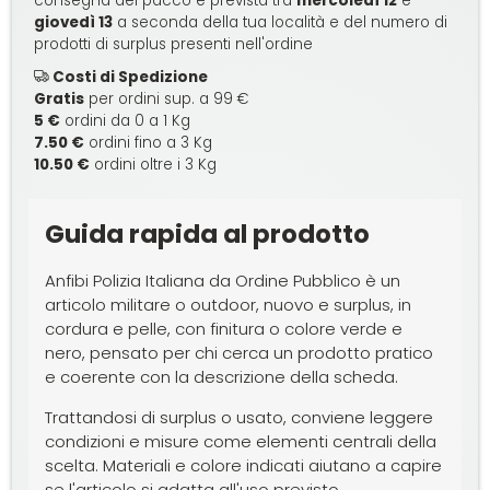
consegna del pacco è prevista tra
mercoledì 12
e
giovedì 13
a seconda della tua località e del numero di
prodotti di surplus presenti nell'ordine
Costi di Spedizione
Gratis
per ordini sup. a 99 €
5 €
ordini da 0 a 1 Kg
7.50 €
ordini fino a 3 Kg
10.50 €
ordini oltre i 3 Kg
Guida rapida al prodotto
Anfibi Polizia Italiana da Ordine Pubblico è un
articolo militare o outdoor, nuovo e surplus, in
cordura e pelle, con finitura o colore verde e
nero, pensato per chi cerca un prodotto pratico
e coerente con la descrizione della scheda.
Trattandosi di surplus o usato, conviene leggere
condizioni e misure come elementi centrali della
scelta. Materiali e colore indicati aiutano a capire
se l'articolo si adatta all'uso previsto.