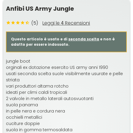
Anfibi US Army Jungle
(5)
Leggi le
Recensioni
4
Questo articolo è usato e di
seconda scelta
e non è
adatto per essere indossato.
jungle boot
orginali ex dotazione esercito US army anni 1990
usati seconda scelta suole visibilmente usurate e pelle
striata
vari produttori altama rotcho
ideati per climi caldi tropicali
2 valvole in metallo laterali autosvuotanti
suola panama
in pelle nera e cordura nera
occhielli metallici
cuciture doppie
suola in gomma termosaldata