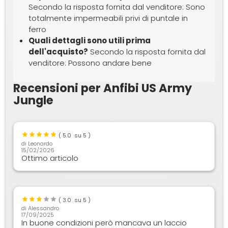
Secondo la risposta fornita dal venditore: Sono
totalmente impermeabili privi di puntale in
ferro
Quali dettagli sono utili prima
dell'acquisto?
Secondo la risposta fornita dal
venditore: Possono andare bene
Recensioni per Anfibi US Army
Jungle
(
5.0
su 5 )
di
Leonardo
15/02/2026
Ottimo articolo
(
3.0
su 5 )
di
Alessandro
17/09/2025
In buone condizioni però mancava un laccio