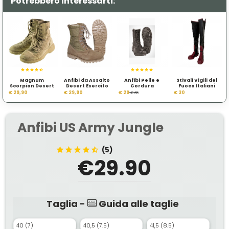
Potrebbero interessarti:
Magnum
Anfibi da Assalto
Anfibi Pelle e
Stivali Vigili del
Scorpion Desert
Desert Esercito
Cordura
Fuoco Italiani
Usato
Inglese
Esercito
Versione CE0321
€ 29,90
€ 29,90
€ 29
€ 30
€ 65
Americano
Anfibi US Army Jungle
(5)
€29.90
Taglia -
Guida alle taglie
40 (7)
40,5 (7.5)
41,5 (8.5)