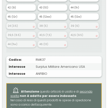
42 (9)
43 (10)
44 (11r)
45 (12r)
45 (12xw)
45 (12w)
24 (3.5)
38 (5)
39 (6)
39,5 (6.5)
40,5 (7,5)
42,5 (9.5)
44 (11w)
46 (13)
Codice:
RMK37
Interesse
Surplus Militare Americano USA
Interesse
ANFIBIO
Attenzione
questo articolo è usato e di
seconda
scelta
non è adatto per essere indossato
.
Nel caso di reso di questi prodotti le spese di spedizione
sono a carico dell'acquirente.