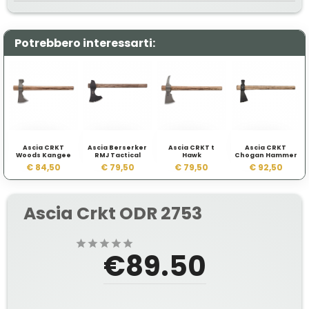
Potrebbero interessarti:
Ascia CRKT
Ascia Berserker
Ascia CRKT t
Ascia CRKT
Woods Kangee
RMJ Tactical
Hawk
Chogan Hammer
€ 84,50
€ 79,50
€ 79,50
€ 92,50
Ascia Crkt ODR 2753
€89.50