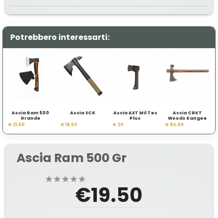
Potrebbero interessarti:
Ascia Ram 500
Ascia SCK
Ascia AXT Mil Tec
Ascia CRKT
Grande
Plus
Woods Kangee
€ 21,50
€ 18,50
€ 20
€ 84,50
Ascia Ram 500 Gr
€19.50