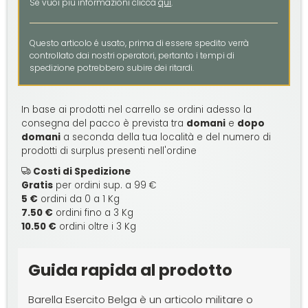
Se vuoi più informazioni clicca
qui
.
Questo articolo é usato, prima di essere spedito verrà
controllato dai nostri operatori, pertanto i tempi di
spedizione potrebbero subire dei ritardi.
In base ai prodotti nel carrello se ordini adesso la
consegna del pacco è prevista tra
domani
e
dopo
domani
a seconda della tua località e del numero di
prodotti di surplus presenti nell'ordine
Costi di Spedizione
Gratis
per ordini sup. a 99 €
5 €
ordini da 0 a 1 Kg
7.50 €
ordini fino a 3 Kg
10.50 €
ordini oltre i 3 Kg
Guida rapida al prodotto
Barella Esercito Belga è un articolo militare o