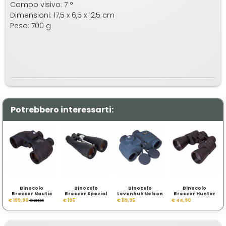
Campo visivo: 7 °
Dimensioni: 17,5 x 6,5 x 12,5 cm
Peso: 700 g
Potrebbero interessarti:
Binocolo
Binocolo
Binocolo
Binocolo
Bresser Nautic
Bresser Spezial
Levenhuk Nelson
Bresser Hunter
7x50 WD
Astro 20x80
8x30
7x50
€ 199,90
€ 195
€ 119,95
€ 44,90
€ 214,95