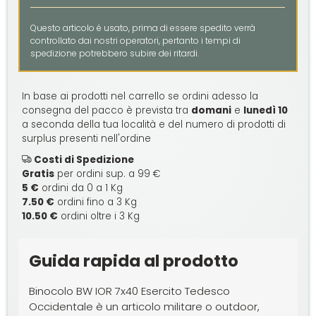
Questo articolo é usato, prima di essere spedito verrà
controllato dai nostri operatori, pertanto i tempi di
spedizione potrebbero subire dei ritardi.
In base ai prodotti nel carrello se ordini adesso la
consegna del pacco è prevista tra
domani
e
lunedì 10
a seconda della tua località e del numero di prodotti di
surplus presenti nell'ordine
Costi di Spedizione
Gratis
per ordini sup. a 99 €
5 €
ordini da 0 a 1 Kg
7.50 €
ordini fino a 3 Kg
10.50 €
ordini oltre i 3 Kg
Guida rapida al prodotto
Binocolo BW IOR 7x40 Esercito Tedesco
Occidentale è un articolo militare o outdoor,