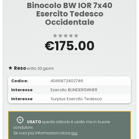
Binocolo BW IOR 7x40
Esercito Tedesco
Occidentale
€175.00
Reso
entro 30 giorni
Codice:
4046872402746
Interesse
Esercito BUNDERSWHER
Interesse
Surplus Esercito Tedesco
USATO
questo articolo è usato ma in buone
condizioni.
Se vuoi più informazioni clicca
qui
.