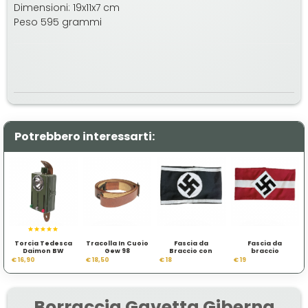
Dimensioni: 19x11x7 cm
Peso 595 grammi
Potrebbero interessarti:
Torcia Tedesca
Tracolla In Cuoio
Fascia da
Fascia da
Daimon BW
Gew 98
Braccio con
braccio
Svastica Sfondo
Hitlerjugend con
€ 16,90
€ 18,50
€ 18
€ 19
Nero
svastica su
fondo rosso
Borraccia Gavetta Giberna