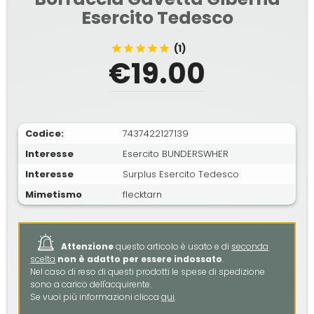
Esercito Tedesco
(1)
€19.00
Codice:
7437422127139
Interesse
Esercito BUNDERSWHER
Interesse
Surplus Esercito Tedesco
Mimetismo
flecktarn
Attenzione
questo articolo è usato e di
seconda
scelta
non è adatto per essere indossato
.
Nel caso di reso di questi prodotti le spese di spedizione
sono a carico dell'acquirente.
Se vuoi più informazioni clicca
qui
.