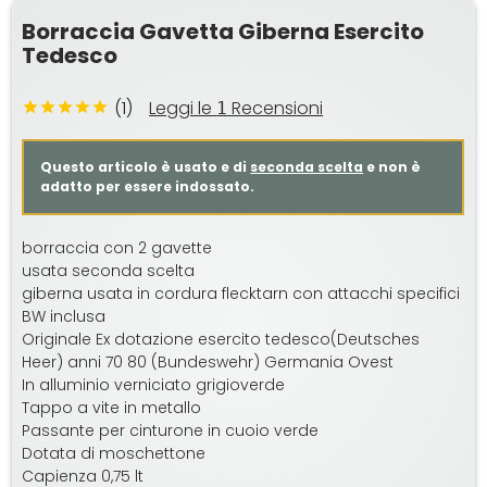
Borraccia Gavetta Giberna Esercito
Tedesco
(1)
Leggi le
Recensioni
1
Questo articolo è usato e di
seconda scelta
e non è
adatto per essere indossato.
borraccia con 2 gavette
usata seconda scelta
giberna usata in cordura flecktarn con attacchi specifici
BW inclusa
Originale Ex dotazione esercito tedesco(Deutsches
Heer) anni 70 80 (Bundeswehr) Germania Ovest
In alluminio verniciato grigioverde
Tappo a vite in metallo
Passante per cinturone in cuoio verde
Dotata di moschettone
Capienza 0,75 lt