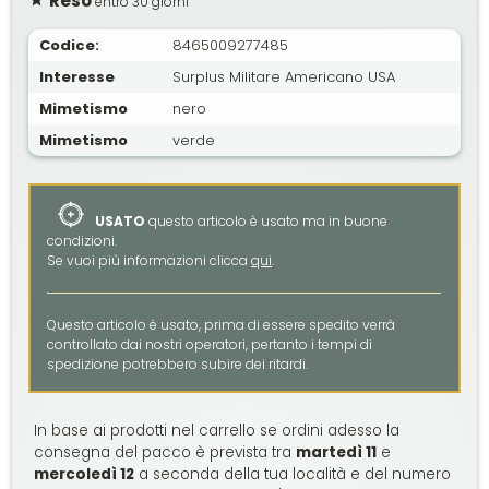
Reso
entro 30 giorni
Codice:
8465009277485
Interesse
Surplus Militare Americano USA
Mimetismo
nero
Mimetismo
verde
USATO
questo articolo è usato ma in buone
condizioni.
Se vuoi più informazioni clicca
qui
.
Questo articolo é usato, prima di essere spedito verrà
controllato dai nostri operatori, pertanto i tempi di
spedizione potrebbero subire dei ritardi.
In base ai prodotti nel carrello se ordini adesso la
consegna del pacco è prevista tra
martedì 11
e
mercoledì 12
a seconda della tua località e del numero