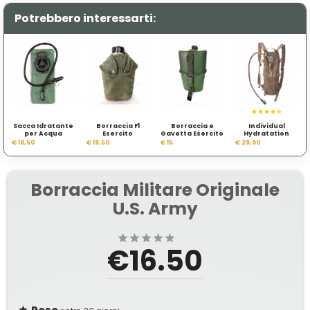
Potrebbero interessarti:
Sacca Idratante
Borraccia F1
Borraccia e
Individual
per Acqua
Esercito
Gavetta Esercito
Hydratation
Francese
Tedesco
System Inglese
€ 18,50
€ 18,50
€ 15
€ 29,90
Occidentale
Borraccia Militare Originale
U.S. Army
€16.50