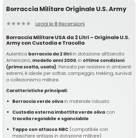
Borraccia Militare Originale U.S. Army
Leggi le
Recensioni
0
Borraccia Militare USA da 2 Litri – Originale U.S.
Army con Custodia e Tracolla
Autentica
borraccia da 2 litri
in dotazione all’Esercito
Americano,
modello anni 2000
, in
ottime condizioni
(prima scelta, usata)
. Pensata per resistere in ambienti
estremi, è ideale per softair, campeggio, trekking, survival
o collezionismo militare.
Caratteristiche principali:
Borraccia verde oliva
in materiale robusto
Custodia esterna imbottita verde oliva
con
tracolla regolabile e sganciabile
Tappo con attacco NBC
(compatibile con
maschere antigas in dotazione militare)