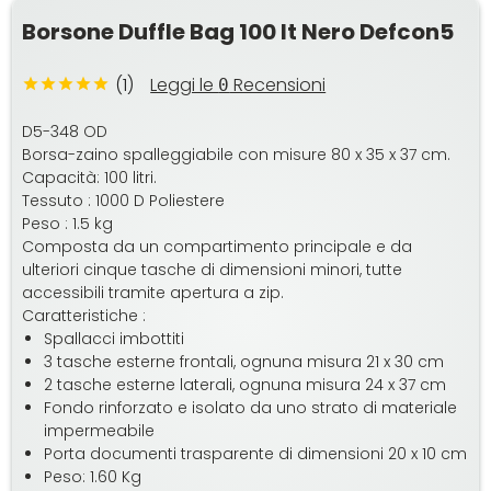
Borsone Duffle Bag 100 lt Nero Defcon5
(1)
Leggi le
Recensioni
0
D5-348 OD
Borsa-zaino spalleggiabile con misure 80 x 35 x 37 cm.
Capacità: 100 litri.
Tessuto : 1000 D Poliestere
Peso : 1.5 kg
Composta da un compartimento principale e da
ulteriori cinque tasche di dimensioni minori, tutte
accessibili tramite apertura a zip.
Caratteristiche :
Spallacci imbottiti
3 tasche esterne frontali, ognuna misura 21 x 30 cm
2 tasche esterne laterali, ognuna misura 24 x 37 cm
Fondo rinforzato e isolato da uno strato di materiale
impermeabile
Porta documenti trasparente di dimensioni 20 x 10 cm
Peso: 1.60 Kg