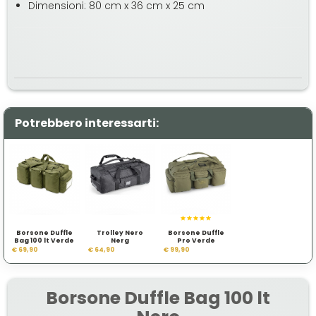
Dimensioni: 80 cm x 36 cm x 25 cm
Potrebbero interessarti:
Borsone Duffle
Trolley Nero
Borsone Duffle
Bag 100 lt Verde
Nerg
Pro Verde
€ 69,90
€ 64,90
€ 99,90
Borsone Duffle Bag 100 lt