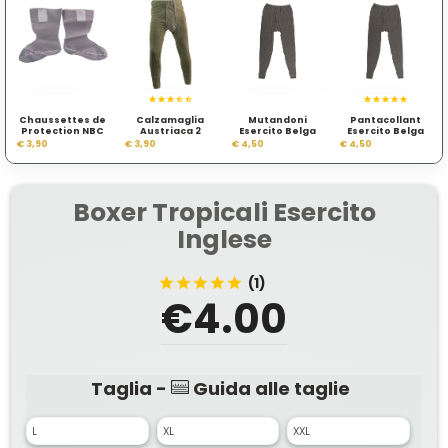
Chaussettes de
Calzamaglia
Mutandoni
Pantacollant
Protection NBC
Austriaca 2
Esercito Belga
Esercito Belga
Scelta
€ 3,90
€ 3,90
€ 4,50
€ 4,50
Boxer Tropicali Esercito
Inglese
(1)
€4.00
Taglia -
Guida alle taglie
L
XL
XXL