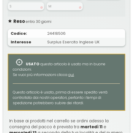
S
M
Reso
entro 30 giorni
Codice:
24418506
Interesse
Surplus Esercito Inglese UK
USATO
questo articolo è usato ma in buone
condizioni.
Se vuoi più informazioni clicca
qui
.
Questo articolo é usato, prima di essere spedito verrà
controllato dai nostri operatori, pertanto i tempi di
spedizione potrebbero subire dei ritardi.
In base ai prodotti nel carrello se ordini adesso la
consegna del pacco è prevista tra
martedì 11
e
mercoledì 12
a seconda della tua località e del numero