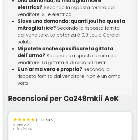
Una domanda, la mitragliatrice è
elettrica?
Secondo la risposta fornita dal
venditore: Si, è elettrica
Slave una domanda: quanti joul ha questa
mitragliatrice?
Secondo la risposta fornita
dal venditore: La potenza è 0,9 Joule Cordiali
salutui
Mi potete anche specificare la gittata
dell'arma?
Secondo la risposta fornita dal
venditore: La gittata è di circa 50 metri
E un'arma vera e propria?
Secondo la
risposta fornita dal venditore: Non è un arma
vera
Recensioni per Ca249mkii AeK
(
5.0
su 5 )
di
claudio
01/07/2014