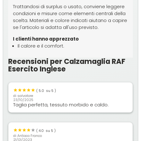
Trattandosi di surplus o usato, conviene leggere
condizioni e misure come elementi centrali della
scelta. Materiali e colore indicati aiutano a capire
se l'articolo si adatta all'uso previsto.
I clienti hanno apprezzato
Il calore e il comfort.
Recensioni per Calzamaglia RAF
Esercito Inglese
(
5.0
su 5 )
di
salvatore
23/10/2025
Taglia perfetta, tessuto morbido e caldo.
(
4.0
su 5 )
di
Antioco Franco
21/01/2023