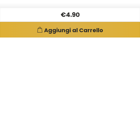
€4.90
Aggiungi al Carrello
Pagine e info utili