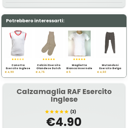
Potrebbero interessarti:
Canotta
Calzini Esercito
Maglietta
Mutandoni
Esercito Inglese
Olandese Dutch
Bianca Invernale
Esercito Belga
Army
Esercito
€ 4,90
€ 4,75
€ 5
€ 4,50
Tedesco BW
Calzamaglia RAF Esercito
Inglese
(3)
€4.90