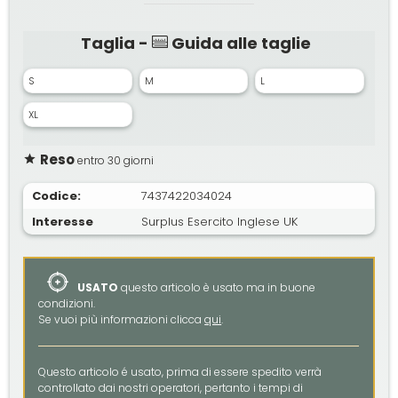
Taglia -
Guida alle taglie
S
M
L
XL
Reso
entro 30 giorni
Codice:
7437422034024
Interesse
Surplus Esercito Inglese UK
USATO
questo articolo è usato ma in buone
condizioni.
Se vuoi più informazioni clicca
qui
.
Questo articolo é usato, prima di essere spedito verrà
controllato dai nostri operatori, pertanto i tempi di