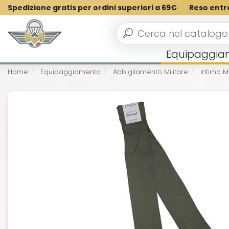
Spedizione gratis per ordini superiori a 69€
Reso entr
Equipaggia
Home
Equipaggiamento
Abbigliamento Militare
Intimo Mi