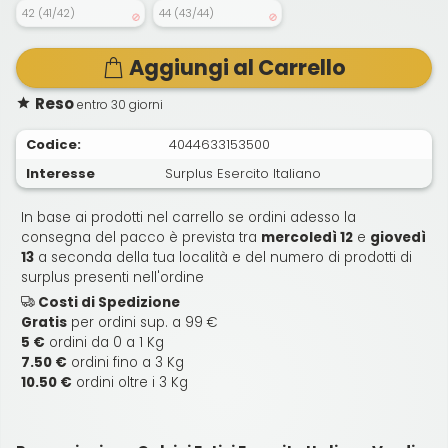
42 (41/42)
44 (43/44)
Aggiungi al Carrello
Reso
entro 30 giorni
Codice:
4044633153500
Interesse
Surplus Esercito Italiano
In base ai prodotti nel carrello se ordini adesso la
consegna del pacco è prevista tra
mercoledì 12
e
giovedì
13
a seconda della tua località e del numero di prodotti di
surplus presenti nell'ordine
Costi di Spedizione
Gratis
per ordini sup. a 99 €
5 €
ordini da 0 a 1 Kg
7.50 €
ordini fino a 3 Kg
10.50 €
ordini oltre i 3 Kg