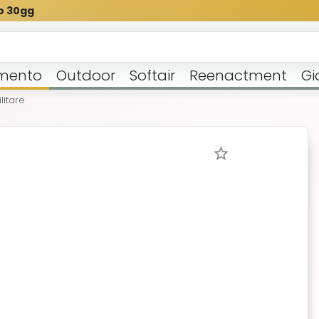
o 30gg
mento
Outdoor
Softair
Reenactment
Gi
litare