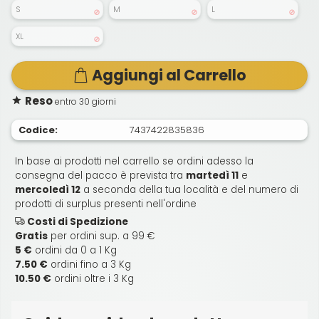
S
M
L
XL
Aggiungi al Carrello
Reso
entro 30 giorni
Codice:
7437422835836
In base ai prodotti nel carrello se ordini adesso la
consegna del pacco è prevista tra
martedì 11
e
mercoledì 12
a seconda della tua località e del numero di
prodotti di surplus presenti nell'ordine
Costi di Spedizione
Gratis
per ordini sup. a 99 €
5 €
ordini da 0 a 1 Kg
7.50 €
ordini fino a 3 Kg
10.50 €
ordini oltre i 3 Kg