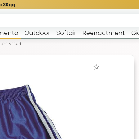
o 30gg
mento
Outdoor
Softair
Reenactment
Gi
ini Militari