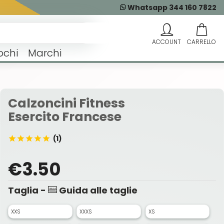
Whatsapp 344 160 7822
ochi
Marchi
Calzoncini Fitness
Esercito Francese
(1)
€3.50
Taglia -
Guida alle taglie
XXS
XXXS
XS