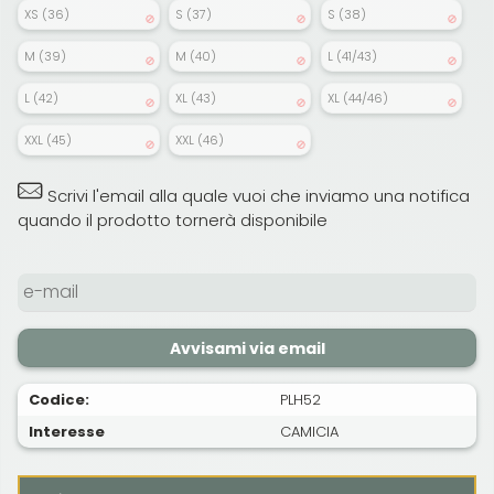
XS (36)
S (37)
S (38)
M (39)
M (40)
L (41/43)
L (42)
XL (43)
XL (44/46)
XXL (45)
XXL (46)
Scrivi l'email alla quale vuoi che inviamo una notifica
quando il prodotto tornerà disponibile
Avvisami via email
Codice:
PLH52
Interesse
CAMICIA