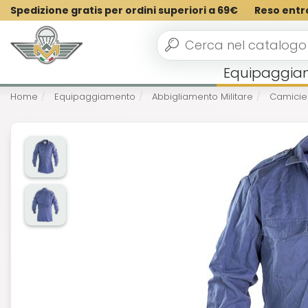
Spedizione gratis per ordini superiori a 69€
Reso entr
Equipaggia
Home
Equipaggiamento
Abbigliamento Militare
Camicie 