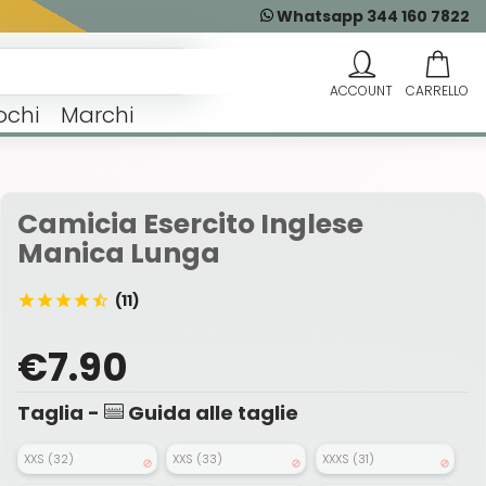
Whatsapp 344 160 7822
ochi
Marchi
Camicia Esercito Inglese
Manica Lunga
(11)
€7.90
Taglia -
Guida alle taglie
XXS (32)
XXS (33)
XXXS (31)