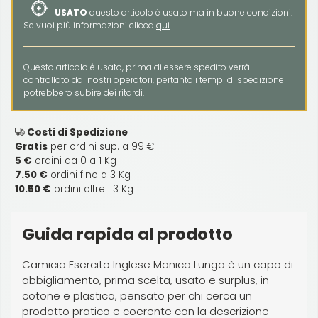
USATO
questo articolo è usato ma in buone condizioni.
Se vuoi più informazioni clicca
qui
.
Questo articolo é usato, prima di essere spedito verrà
controllato dai nostri operatori, pertanto i tempi di spedizione
potrebbero subire dei ritardi.
Costi di Spedizione
Gratis
per ordini sup. a 99 €
5 €
ordini da 0 a 1 Kg
7.50 €
ordini fino a 3 Kg
10.50 €
ordini oltre i 3 Kg
Guida rapida al prodotto
Camicia Esercito Inglese Manica Lunga è un capo di
abbigliamento, prima scelta, usato e surplus, in
cotone e plastica, pensato per chi cerca un
prodotto pratico e coerente con la descrizione