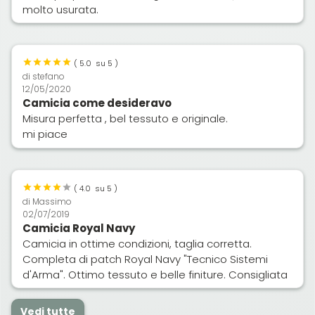
molto usurata.
(
5.0
su 5 )
di
stefano
12/05/2020
Camicia come desideravo
Misura perfetta , bel tessuto e originale.
mi piace
(
4.0
su 5 )
di
Massimo
02/07/2019
Camicia Royal Navy
Camicia in ottime condizioni, taglia corretta.
Completa di patch Royal Navy "Tecnico Sistemi
d'Arma". Ottimo tessuto e belle finiture. Consigliata
Vedi tutte