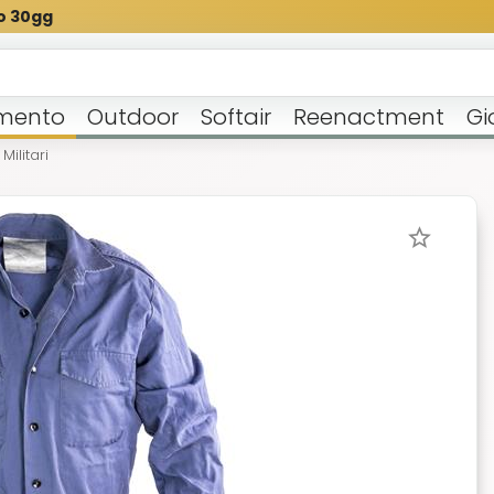
o 30gg
mento
Outdoor
Softair
Reenactment
Gi
Militari