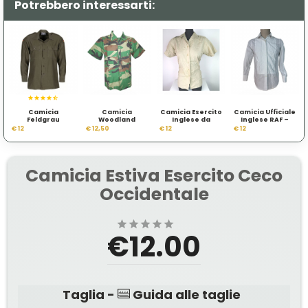
Potrebbero interessarti:
Camicia
Camicia
Camicia Esercito
Camicia Ufficiale
Feldgrau
Woodland
Inglese da
Inglese RAF –
Tedesca
Ranger
Donna
Alta Uniforme da
€ 12
€ 12,50
€ 12
€ 12
Gala
Camicia Estiva Esercito Ceco
Occidentale
€12.00
Taglia -
Guida alle taglie