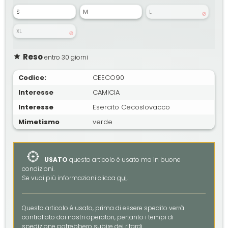
S
M
L
XL
Reso
entro 30 giorni
Codice:
CEECO90
Interesse
CAMICIA
Interesse
Esercito Cecoslovacco
Mimetismo
verde
USATO
questo articolo è usato ma in buone
condizioni.
Se vuoi più informazioni clicca
qui
.
Questo articolo é usato, prima di essere spedito verrà
controllato dai nostri operatori, pertanto i tempi di
spedizione potrebbero subire dei ritardi.