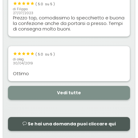
(
5.0
su 5 )
di
Filippo
27/07/2023
Prezzo top, comodissimo lo specchietto e buona
la confezione anche da portarsi a presso. Tempi
di consegna molto buoni.
(
5.0
su 5 )
di
oleg
30/04/2019
Ottimo
Vedi tutte
Se hai una domanda puoi cliccare qui