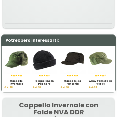
Potrebbero interessarti:
Cappello
Cappellino In
Cappello da
Army Patrol Cap
Invernale
Pile nero
Fanteria
Verde
Svedese
Cecoslovacco
€ 4,90
€ 4,90
€ 4,90
€ 4,90
M60
Cappello Invernale con
Falde NVA DDR