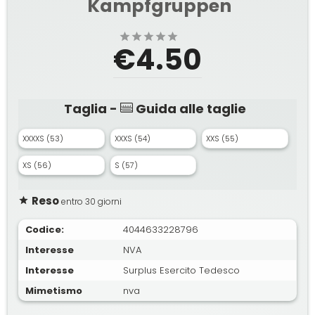
Kampfgruppen
€4.50
Taglia -
Guida alle taglie
XXXXS (53)
XXXS (54)
XXS (55)
XS (56)
S (57)
Reso
entro 30 giorni
Codice:
4044633228796
Interesse
NVA
Interesse
Surplus Esercito Tedesco
Mimetismo
nva