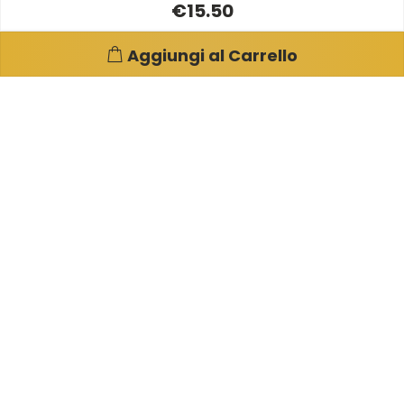
€15.50
Aggiungi al Carrello
Pagine e info utili
Su di noi