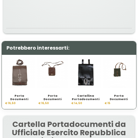
Potrebbero interessarti:
Porta
Porta
Cartellina
Porta
Documenti
Documenti
Portadocumenti
Documenti
ufficiale DDR
Ufficiale DDR
Esercito
Esercito
€ 16,50
€ 16,50
€ 14,50
€ 15
Mod 2
Mod 3
Austriaco
Ungherese
Cartella Portadocumenti da
Ufficiale Esercito Repubblica