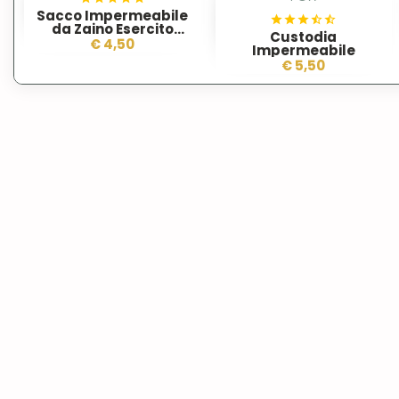
Sacco Impermeabile
da Zaino Esercito
Custodia
Inglese
€ 4,50
Impermeabile
€ 5,50