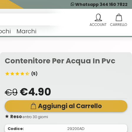
Whatsapp 344 160 7822
ochi
Marchi
Contenitore Per Acqua In Pvc
(5)
€4.90
€9
Aggiungi al Carrello
Reso
entro 30 giorni
Codice:
29200AD