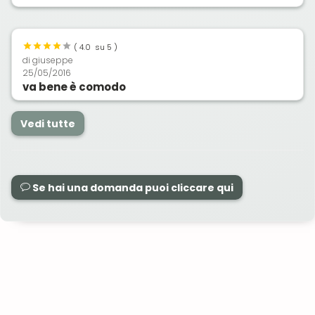
(
4.0
su 5 )
di
giuseppe
25/05/2016
va bene è comodo
Vedi tutte
Se hai una domanda puoi cliccare qui