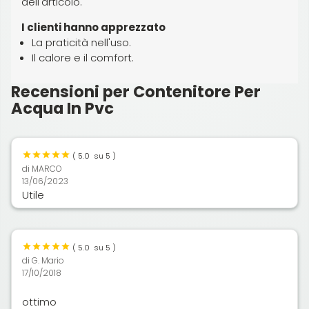
dell'articolo.
I clienti hanno apprezzato
La praticità nell'uso.
Il calore e il comfort.
Recensioni per Contenitore Per
Acqua In Pvc
(
5.0
su 5 )
di
MARCO
13/06/2023
Utile
(
5.0
su 5 )
di
G. Mario
17/10/2018
ottimo