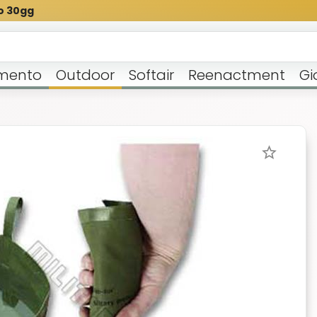
o 30gg
mento
Outdoor
Softair
Reenactment
Gi