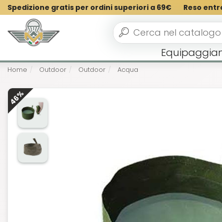
Spedizione gratis per ordini superiori a 69€
Reso entr
Equipaggia
Home
Outdoor
Outdoor
Acqua
46%