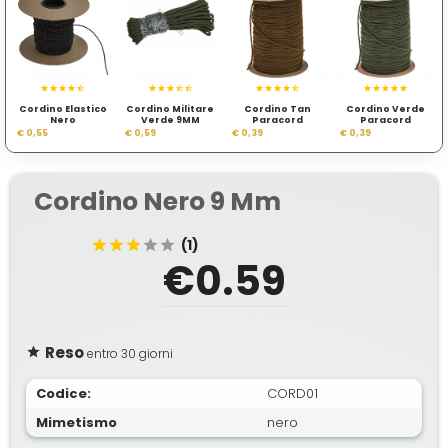
Cordino Elastico
Cordino Militare
Cordino Tan
Cordino Verde
Nero
Verde 9MM
Paracord
Paracord
€ 0,55
€ 0,59
€ 0,39
€ 0,39
Cordino Nero 9 Mm
(1)
€0.59
Reso
entro 30 giorni
Codice:
CORD01
Mimetismo
nero