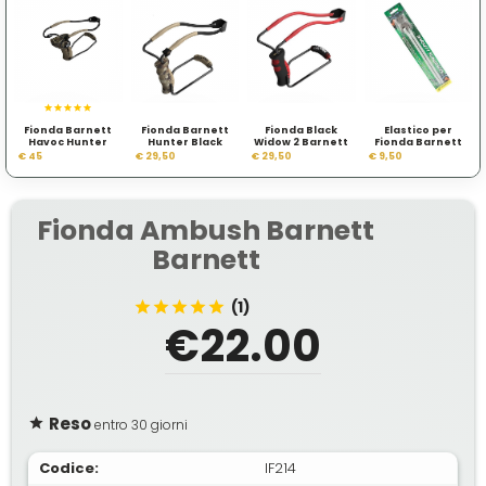
Fionda Barnett
Fionda Barnett
Fionda Black
Elastico per
Havoc Hunter
Hunter Black
Widow 2 Barnett
Fionda Barnett
€ 45
€ 29,50
€ 29,50
€ 9,50
Fionda Ambush Barnett
Barnett
(1)
€22.00
Reso
entro 30 giorni
Codice:
IF214