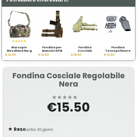
Marsupio
Fondina per
Fondina
Fondina
Woodland Nerg
Mancini DPM
Cosciale
Tecnopolimero
Regolabile
per Beretta
€ 14,90
€ 14,50
€ 15,50
€ 14,50
Sabbia
92/96
Fondina Cosciale Regolabile
Nera
€15.50
Reso
entro 30 giorni