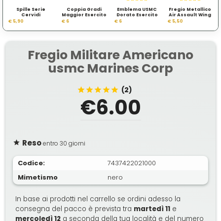
Spille Serie
Coppia Gradi
Emblema USMC
Fregio Metallico
Cervidi
Maggior Esercito
Dorato Esercito
Air Assault Wing
Americano
Americano
Nero
€ 5,90
€ 6
€ 6
€ 5,50
Fregio Militare Americano
usmc Marines Corp
(2)
€6.00
Reso
entro 30 giorni
Codice:
7437422021000
Mimetismo
nero
In base ai prodotti nel carrello se ordini adesso la
consegna del pacco è prevista tra
martedì 11
e
mercoledì 12
a seconda della tua località e del numero