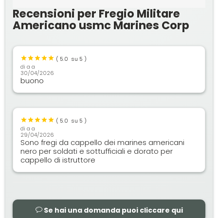
Recensioni per Fregio Militare
Americano usmc Marines Corp
(
5.0
su 5 )
di
a a
30/04/2026
buono
(
5.0
su 5 )
di
a a
29/04/2026
Sono fregi da cappello dei marines americani
nero per soldati e sottufficiali e dorato per
cappello di istruttore
Se hai una domanda puoi cliccare qui