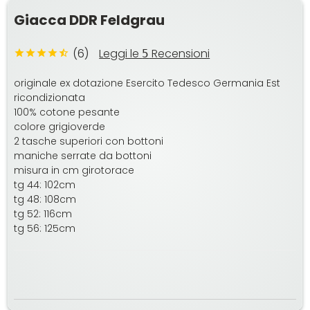
Giacca DDR Feldgrau
(6)
Leggi le
Recensioni
5
originale ex dotazione Esercito Tedesco Germania Est
ricondizionata
100% cotone pesante
colore grigioverde
2 tasche superiori con bottoni
maniche serrate da bottoni
misura in cm girotorace
tg 44: 102cm
tg 48: 108cm
tg 52: 116cm
tg 56: 125cm