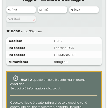
XS (44)
M (48)
XL (52)
XXXL (56)
Reso
entro 30 giorni
Codice:
CR82
Interesse
Esercito DDR
Interesse
GERMANIA EST
Mimetismo
feldgrau
USATO
questo articolo è usato ma in buone
condizioni.
Se vuoi più informazioni clicca
qui
.
Questo articolo é usato, prima di essere spedito verrà
controllato dai nostri operatori, pertanto i tempi di