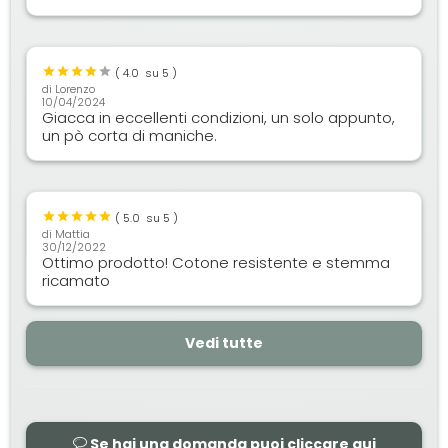
(
4.0
su 5 )
di
Lorenzo
10/04/2024
Giacca in eccellenti condizioni, un solo appunto,
un pò corta di maniche.
(
5.0
su 5 )
di
Mattia
30/12/2022
Ottimo prodotto! Cotone resistente e stemma
ricamato
Vedi tutte
Se hai una domanda puoi cliccare qui