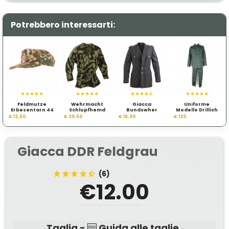
Potrebbero interessarti:
Feldmutze
Wehrmacht
Giacca
Uniforme
Erbesentarn 44
Schlupfhemd
Bundswher
Modello Drillich
Splintertarn
Feldgrau Grigia
M42
€ 12,50
€ 39,50
€ 16,90
€ 120
Giacca DDR Feldgrau
(6)
€12.00
Taglia -
Guida alle taglie