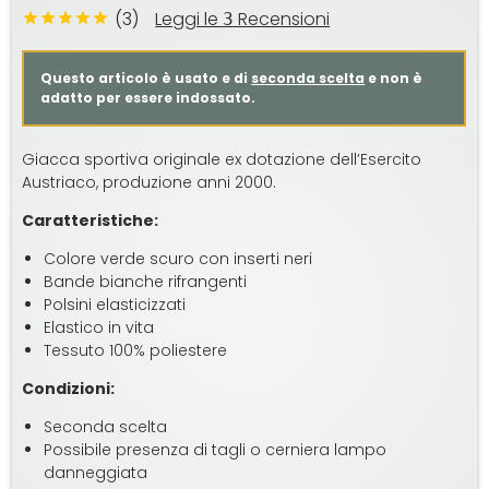
(3)
Leggi le
Recensioni
3
Questo articolo è usato e di
seconda scelta
e non è
adatto per essere indossato.
Giacca sportiva originale ex dotazione dell’Esercito
Austriaco, produzione anni 2000.
Caratteristiche:
Colore verde scuro con inserti neri
Bande bianche rifrangenti
Polsini elasticizzati
Elastico in vita
Tessuto 100% poliestere
Condizioni:
Seconda scelta
Possibile presenza di tagli o cerniera lampo
danneggiata