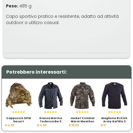
Peso:
485 g
Capo sportivo pratico e resistente, adatto ad attività
outdoor o utilizzo casual.
Potrebbero interessarti:
Cappuccio DPM
Giacca Marina
Jacket Combat
Maglione British
Desert
Tedesca Bw 2
Warm Weather
Army Raf Blu 2
scelta
MTP
scelta
€ 4,90
€ 4,90
€ 18,90
€ 11