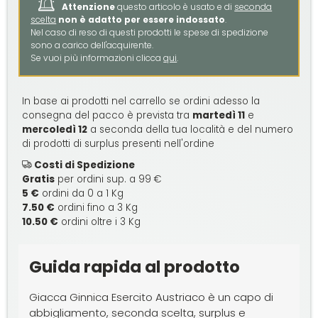
Attenzione
questo articolo è usato e di
seconda
scelta
non è adatto per essere indossato
.
Nel caso di reso di questi prodotti le spese di spedizione
sono a carico dell'acquirente.
Se vuoi più informazioni clicca
qui
.
In base ai prodotti nel carrello se ordini adesso la
consegna del pacco è prevista tra
martedì 11
e
mercoledì 12
a seconda della tua località e del numero
di prodotti di surplus presenti nell'ordine
Costi di Spedizione
Gratis
per ordini sup. a 99 €
5 €
ordini da 0 a 1 Kg
7.50 €
ordini fino a 3 Kg
10.50 €
ordini oltre i 3 Kg
Guida rapida al prodotto
Giacca Ginnica Esercito Austriaco è un capo di
abbigliamento, seconda scelta, surplus e