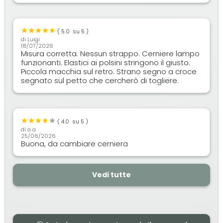
(
5.0
su 5 )
di
Luigi
18/07/2026
Misura corretta. Nessun strappo. Cerniere lampo
funzionanti. Elastici ai polsini stringono il giusto.
Piccola macchia sul retro. Strano segno a croce
segnato sul petto che cercherò di togliere.
(
4.0
su 5 )
di
a a
25/06/2026
Buona, da cambiare cerniera
Vedi tutte