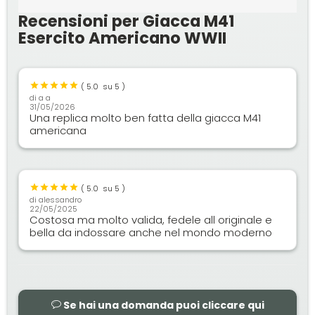
Recensioni per Giacca M41
Esercito Americano WWII
(
5.0
su 5 )
di
a a
31/05/2026
Una replica molto ben fatta della giacca M41
americana
(
5.0
su 5 )
di
alessandro
22/05/2025
Costosa ma molto valida, fedele all originale e
bella da indossare anche nel mondo moderno
Se hai una domanda puoi cliccare qui