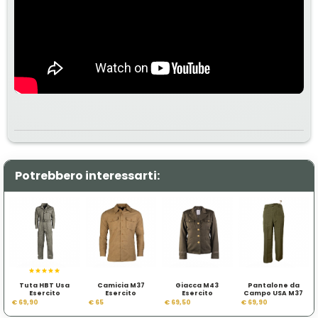
Potrebbero interessarti:
Tuta HBT Usa
Camicia M37
Giacca M43
Pantalone da
Esercito
Esercito
Esercito
Campo USA M37
Americano
Americano WWII
Americano
WWII
€ 69,90
€ 65
€ 69,50
€ 69,90
Femminile WWII