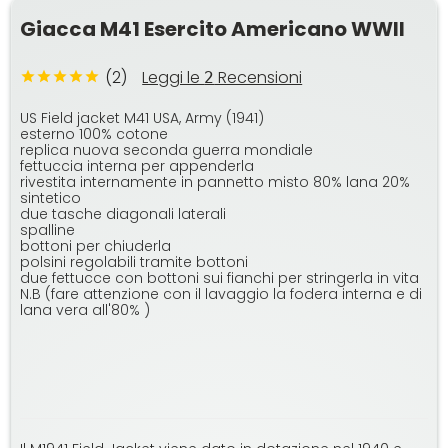
Giacca M41 Esercito Americano WWII
(2)
Leggi le
Recensioni
2
US Field jacket M41 USA, Army (1941)
esterno 100% cotone
replica nuova seconda guerra mondiale
fettuccia interna per appenderla
rivestita internamente in pannetto misto 80% lana 20%
sintetico
due tasche diagonali laterali
spalline
bottoni per chiuderla
polsini regolabili tramite bottoni
due fettucce con bottoni sui fianchi per stringerla in vita
N.B (fare attenzione con il lavaggio la fodera interna e di
lana vera all'80% )