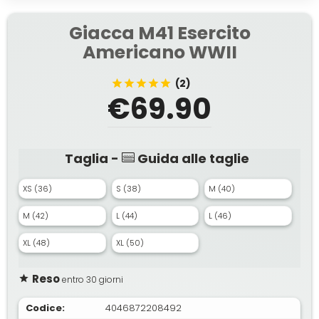
Giacca M41 Esercito
Americano WWII
(2)
€69.90
Taglia -
Guida alle taglie
XS (36)
S (38)
M (40)
M (42)
L (44)
L (46)
XL (48)
XL (50)
Reso
entro 30 giorni
Codice:
4046872208492