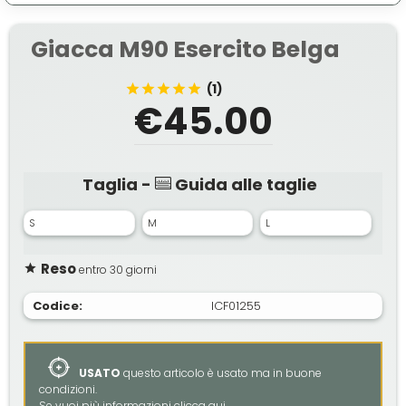
Giacca M90 Esercito Belga
(1)
€45.00
Taglia -
Guida alle taglie
S
M
L
Reso
entro 30 giorni
Codice:
ICF01255
USATO
questo articolo è usato ma in buone
condizioni.
Se vuoi più informazioni clicca
qui
.