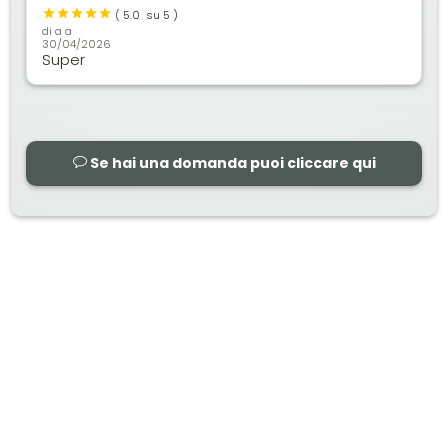
(
5.0
su 5 )
di
a a
30/04/2026
Super
Se hai una domanda puoi cliccare qui