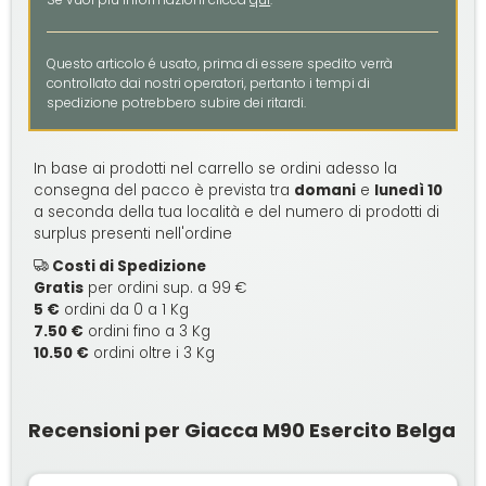
Questo articolo é usato, prima di essere spedito verrà
controllato dai nostri operatori, pertanto i tempi di
spedizione potrebbero subire dei ritardi.
In base ai prodotti nel carrello se ordini adesso la
consegna del pacco è prevista tra
domani
e
lunedì 10
a seconda della tua località e del numero di prodotti di
surplus presenti nell'ordine
Costi di Spedizione
Gratis
per ordini sup. a 99 €
5 €
ordini da 0 a 1 Kg
7.50 €
ordini fino a 3 Kg
10.50 €
ordini oltre i 3 Kg
Recensioni per Giacca M90 Esercito Belga