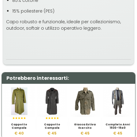
85% cotone
15% poliestere (PES)
Capo robusto e funzionale, ideale per collezionismo,
outdoor, softair o utilizzo operativo leggero.
Potrebbero interessarti:
Cappotto
Cappotto
Giacca Estiva
Completo Anni
Campale
Campale
Esercito
1930–1940
Esercito Rumeno
Esercito Bulgaro
Svedese Mod.
€ 40
€ 45
€ 45
€ 45
39/58