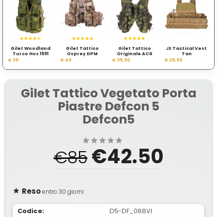
Gilet Woodland
Gilet Tattico
Gilet Tattico
JS Tactical Vest
Turco Hos 1991
Osprey DPM
Originale ACR
Tan
Esercito Inglese
MNS 2000 SPM
€ 39
€ 40
€ 39,90
€ 39,90
Liberec
Gilet Tattico Vegetato Porta
Piastre Defcon 5
Defcon5
€42.50
€85
Reso
entro 30 giorni
Codice:
D5-DF_088VI