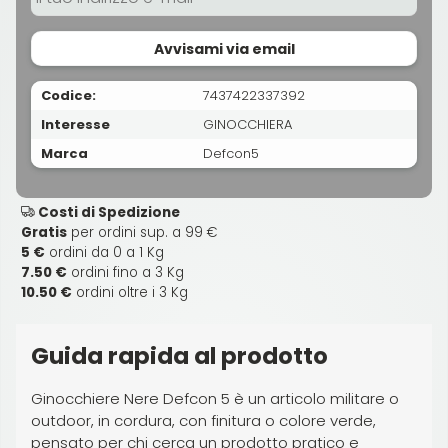
Avvisami via email
Codice:
7437422337392
Interesse
GINOCCHIERA
Marca
Defcon5
Costi di Spedizione
Gratis
per ordini sup. a 99 €
5 €
ordini da 0 a 1 Kg
7.50 €
ordini fino a 3 Kg
10.50 €
ordini oltre i 3 Kg
Guida rapida al prodotto
Ginocchiere Nere Defcon 5 è un articolo militare o
outdoor, in cordura, con finitura o colore verde,
pensato per chi cerca un prodotto pratico e