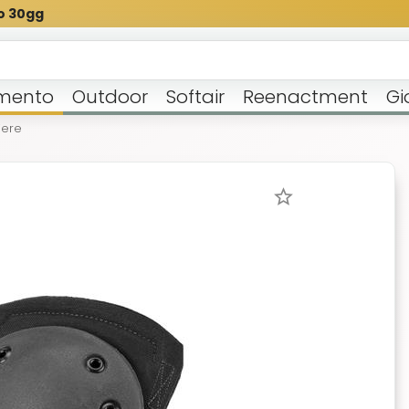
o 30gg
mento
Outdoor
Softair
Reenactment
Gi
iere