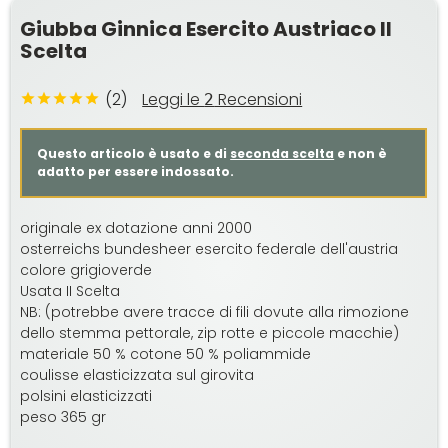
Giubba Ginnica Esercito Austriaco II
Scelta
(2)
Leggi le
Recensioni
2
Questo articolo è usato e di
seconda scelta
e non è
adatto per essere indossato.
originale ex dotazione anni 2000
osterreichs bundesheer esercito federale dell'austria
colore grigioverde
Usata II Scelta
NB: (potrebbe avere tracce di fili dovute alla rimozione
dello stemma pettorale, zip rotte e piccole macchie)
materiale 50 % cotone 50 % poliammide
coulisse elasticizzata sul girovita
polsini elasticizzati
peso 365 gr