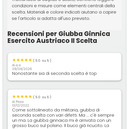
condizioni e misure come elementi centrali della
scelta. Materiali e colore indicati aiutano a capire
se l'articolo si adatta all'uso previsto.
Recensioni per Giubba Ginnica
Esercito Austriaco II Scelta
(
5.0
su 5 )
di
a a
29/04/2026
Nonostante sia di seconda scelta è top
(
5.0
su 5 )
di
Picco
13/12/2022
Come sottolineato da militaria, giubba di
seconda scelta con vari difetti. Ma ... c'è sempre
un ma. La giubba ginnaica mi è arrivata con un
grosso buco sul polsino. Il buco già ricucito. La