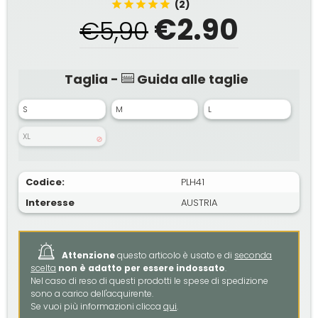
(2)
€2.90
€5,90
Taglia -
Guida alle taglie
S
M
L
XL
Codice:
PLH41
Interesse
AUSTRIA
Attenzione
questo articolo è usato e di
seconda
scelta
non è adatto per essere indossato
.
Nel caso di reso di questi prodotti le spese di spedizione
sono a carico dell'acquirente.
Se vuoi più informazioni clicca
qui
.