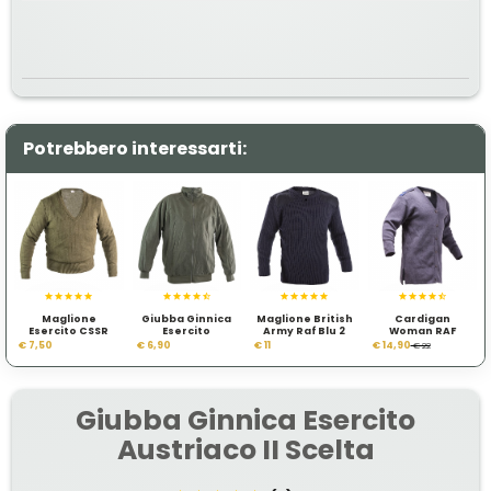
Potrebbero interessarti:
Maglione
Giubba Ginnica
Maglione British
Cardigan
Esercito CSSR
Esercito
Army Raf Blu 2
Woman RAF
Austriaco
scelta
€ 7,50
€ 6,90
€ 11
€ 14,90
€ 22
Giubba Ginnica Esercito
Austriaco II Scelta