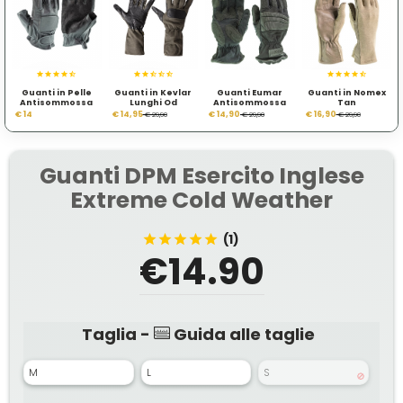
Guanti in Pelle
Guanti in Kevlar
Guanti Eumar
Guanti in Nomex
Antisommossa
Lunghi Od
Antisommossa
Tan
€ 14
€ 14,95
€ 14,90
€ 16,90
€ 29,90
€ 29,90
€ 29,90
Guanti DPM Esercito Inglese
Extreme Cold Weather
(1)
€14.90
Taglia -
Guida alle taglie
M
L
S