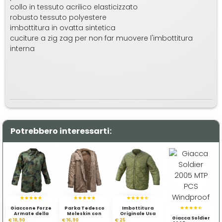
collo in tessuto acrilico elasticizzato
robusto tessuto polyestere
imbottitura in ovatta sintetica
cuciture a zig zag per non far muovere l'imbottitura
interna
Potrebbero interessarti:
Giaccone Forze
Parka Tedesco
Imbottitura
Armate della
Moleskin con
Originale Usa
Giacca Soldier
Serbia
Imbottitura
€ 18,90
€ 16,90
€ 25