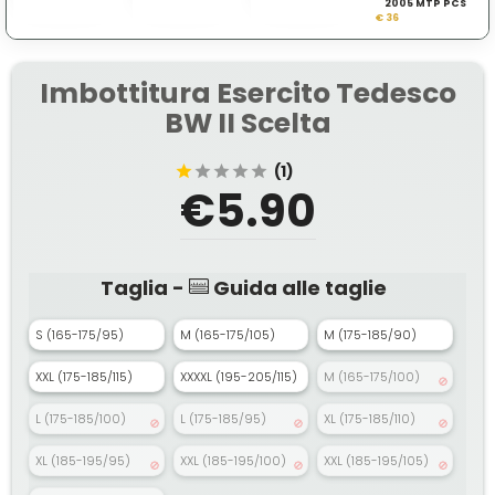
2005 MTP PCS
Usato
Windproof
€ 36
Imbottitura Esercito Tedesco
BW II Scelta
(1)
€5.90
Taglia -
Guida alle taglie
S (165-175/95)
M (165-175/105)
M (175-185/90)
XXL (175-185/115)
XXXXL (195-205/115)
M (165-175/100)
L (175-185/100)
L (175-185/95)
XL (175-185/110)
XL (185-195/95)
XXL (185-195/100)
XXL (185-195/105)