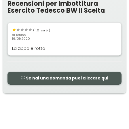
Recensioni per Imbottitura
Esercito Tedesco BW II Scelta
(
1.0
su 5 )
di
Tonino
16/01/2020
La zippo e rotta
Se hai una domanda puoi cliccare qui