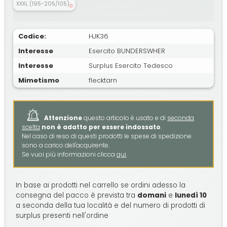
XXXL (195-205/105)
Codice:
HJK36
Interesse
Esercito BUNDERSWHER
Interesse
Surplus Esercito Tedesco
Mimetismo
flecktarn
Attenzione
questo articolo è usato e di
seconda
scelta
non è adatto per essere indossato
.
Nel caso di reso di questi prodotti le spese di spedizione
sono a carico dell'acquirente.
Se vuoi più informazioni clicca
qui
.
In base ai prodotti nel carrello se ordini adesso la
consegna del pacco è prevista tra
domani
e
lunedì 10
a seconda della tua località e del numero di prodotti di
surplus presenti nell'ordine