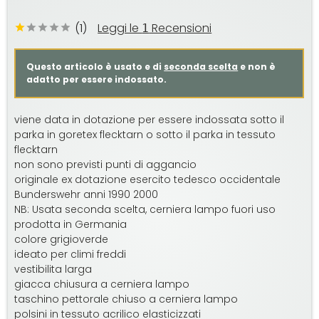
(1)
Leggi le
Recensioni
1
Questo articolo è usato e di
seconda scelta
e non è
adatto per essere indossato.
viene data in dotazione per essere indossata sotto il
parka in goretex flecktarn o sotto il parka in tessuto
flecktarn
non sono previsti punti di aggancio
originale ex dotazione esercito tedesco occidentale
Bunderswehr anni 1990 2000
NB: Usata seconda scelta, cerniera lampo fuori uso
prodotta in Germania
colore grigioverde
ideato per climi freddi
vestibilita larga
giacca chiusura a cerniera lampo
taschino pettorale chiuso a cerniera lampo
polsini in tessuto acrilico elasticizzati