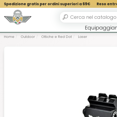
Spedizione gratis per ordini superiori a 69€
Reso entr
Equipaggia
Home
Outdoor
Ottiche e Red Dot
Laser