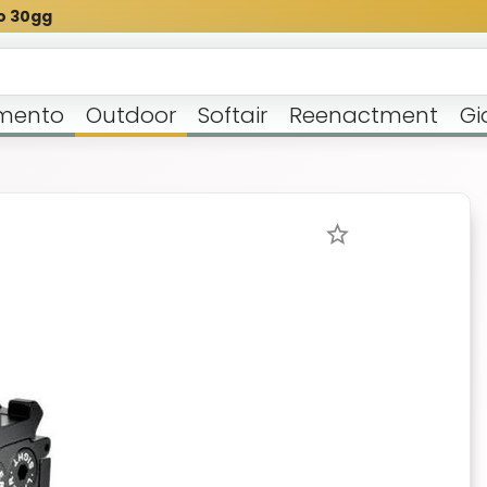
o 30gg
mento
Outdoor
Softair
Reenactment
Gi