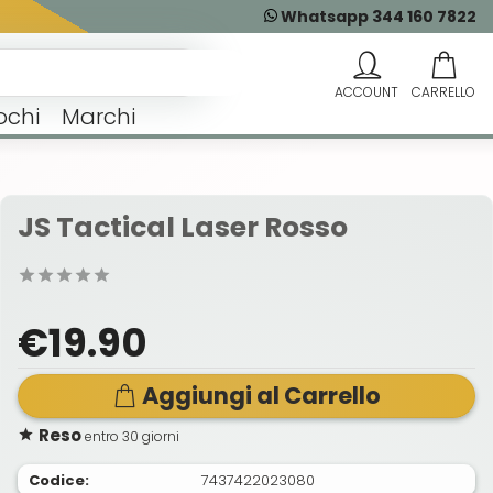
Whatsapp 344 160 7822
ochi
Marchi
JS Tactical Laser Rosso
€19.90
Aggiungi al Carrello
Reso
entro 30 giorni
Codice:
7437422023080