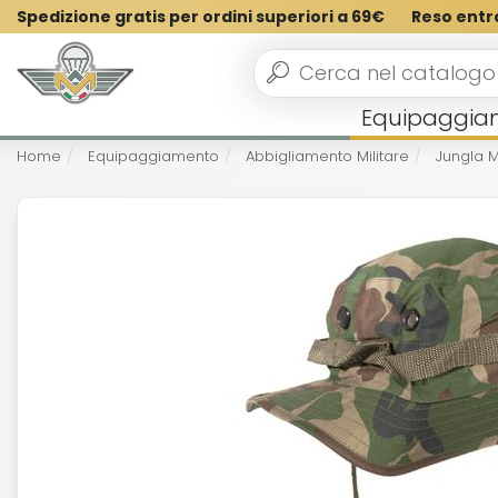
Spedizione gratis per ordini superiori a 69€
Reso entr
Equipaggia
Home
Equipaggiamento
Abbigliamento Militare
Jungla Mi