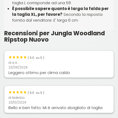
taglia L corrisponde ad una 59
È possibile sapere quanto è larga la falda per
la taglia XL, per favore?
Secondo la risposta
fornita dal venditore: E' larga 6 cm
Recensioni per Jungla Woodland
Ripstop Nuovo
(
5.0
su 5 )
di
a a
23/06/2026
Leggero ottimo per clima caldo
(
5.0
su 5 )
di
federico
23/10/2024
Bello e ben fatto. Mi è arrivato sbagliato di taglia