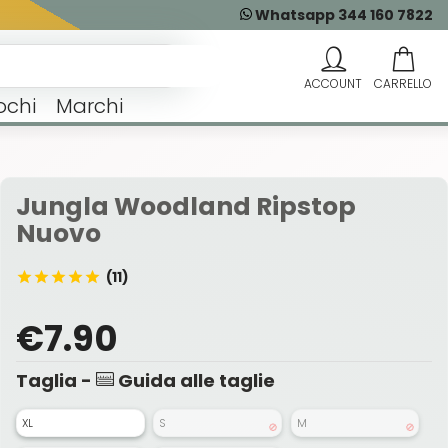
Whatsapp 344 160 7822
ochi
Marchi
Jungla Woodland Ripstop
Nuovo
(11)
€7.90
Taglia -
Guida alle taglie
XL
S
M