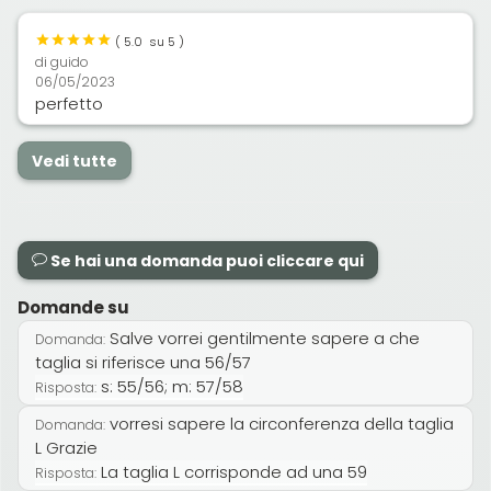
(
5.0
su 5 )
di
guido
06/05/2023
perfetto
Vedi tutte
Se hai una domanda puoi cliccare qui
Domande su
Salve vorrei gentilmente sapere a che
Domanda:
taglia si riferisce una 56/57
s: 55/56; m: 57/58
Risposta:
vorresi sapere la circonferenza della taglia
Domanda:
L Grazie
La taglia L corrisponde ad una 59
Risposta: