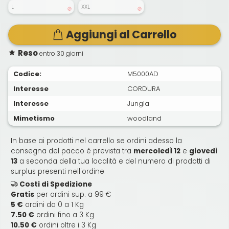
L
XXL
Aggiungi al Carrello
Reso
entro 30 giorni
Codice:
M5000AD
Interesse
CORDURA
Interesse
Jungla
Mimetismo
woodland
In base ai prodotti nel carrello se ordini adesso la
consegna del pacco è prevista tra
mercoledì 12
e
giovedì
13
a seconda della tua località e del numero di prodotti di
surplus presenti nell'ordine
Costi di Spedizione
Gratis
per ordini sup. a 99 €
5 €
ordini da 0 a 1 Kg
7.50 €
ordini fino a 3 Kg
10.50 €
ordini oltre i 3 Kg