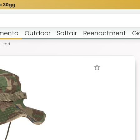
o 30gg
mento
Outdoor
Softair
Reenactment
Gi
litari